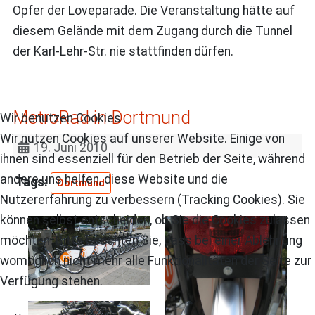
Opfer der Loveparade. Die Veranstaltung hätte auf
diesem Gelände mit dem Zugang durch die Tunnel
der Karl-Lehr-Str. nie stattfinden dürfen.
MetroRad in Dortmund
Wir benutzen Cookies
Wir nutzen Cookies auf unserer Website. Einige von
19. Juni 2010
ihnen sind essenziell für den Betrieb der Seite, während
andere uns helfen, diese Website und die
Dortmund
Nutzererfahrung zu verbessern (Tracking Cookies). Sie
können selbst entscheiden, ob Sie die Cookies zulassen
möchten. Bitte beachten Sie, dass bei einer Ablehnung
womöglich nicht mehr alle Funktionalitäten der Seite zur
Verfügung stehen.