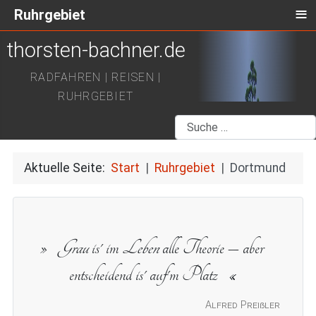
≡
Ruhrgebiet
thorsten-bachner.de
RADFAHREN | REISEN |
RUHRGEBIET
Suchen
Aktuelle Seite:
Start
Ruhrgebiet
Dortmund
Grau
is' im
Leben
alle Theorie – aber
entscheidend is' auf'm Platz
Alfred Preißler