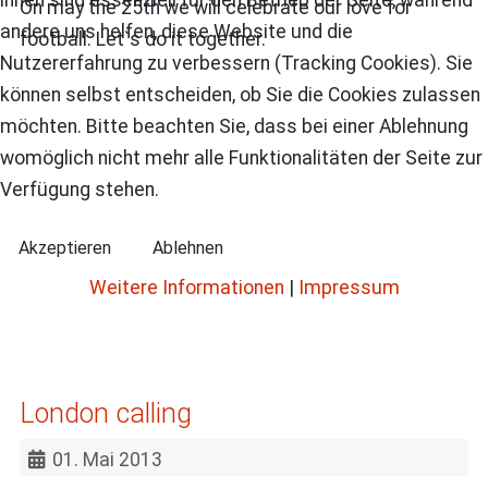
On may the 25th we will celebrate our love for
andere uns helfen, diese Website und die
football. Let`s do it together.
Nutzererfahrung zu verbessern (Tracking Cookies). Sie
können selbst entscheiden, ob Sie die Cookies zulassen
möchten. Bitte beachten Sie, dass bei einer Ablehnung
womöglich nicht mehr alle Funktionalitäten der Seite zur
Verfügung stehen.
Akzeptieren
Ablehnen
Weitere Informationen
|
Impressum
London calling
01. Mai 2013