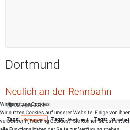
Dortmund
Neulich an der Rennbahn
Wir benutzen Cookies
02. April 2013
Wir nutzen Cookies auf unserer Website. Einige von ihnen
Ruhrgebiet
Dortmund
Streetart 
verbessern (Tracking Cookies). Sie können selbst entsch
alle Funktionalitäten der Seite zur Verfügung stehen.