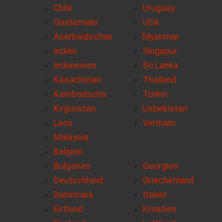
Chile
Uruguay
Guatemala
USA
Aserbaidschan
Myanmar
Indien
Singapur
Indonesien
Sri Lanka
Kasachstan
Thailand
Kambodscha
Türkei
Kirgisistan
Usbekistan
Laos
Vietnam
Malaysia
Belgien
Bulgarien
Georgien
Deutschland
Griechenland
Dänemark
Italien
Estland
Kroatien