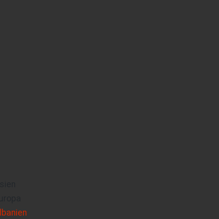
sien
uropa
lbanien