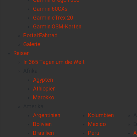
Garmin Oregon 650
Garmin 60CXs
Garmin eTrex 20
Garmin OSM-Karten
Portal:Fahrrad
Galerie
Reisen
In 365 Tagen um die Welt
Afrika
Ägypten
Äthiopien
Marokko
Amerika
Argentinien
Kolumbien
A
Bolivien
Mexico
E
Brasilien
Peru
A