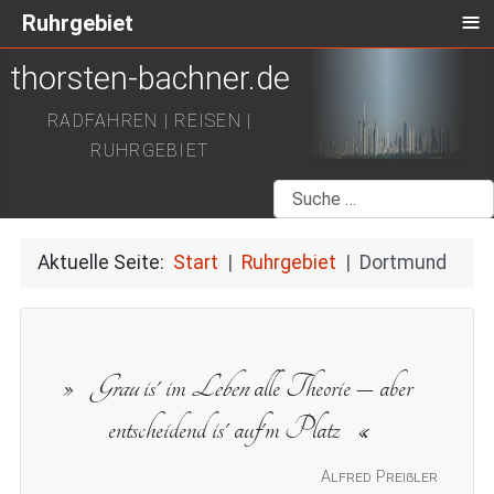
≡
Ruhrgebiet
thorsten-bachner.de
RADFAHREN | REISEN |
RUHRGEBIET
Suchen
Aktuelle Seite:
Start
Ruhrgebiet
Dortmund
Grau
is' im
Leben
alle Theorie – aber
entscheidend is' auf'm Platz
Alfred Preißler