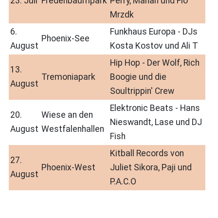
23. Juli
Fredenbaumpark
Perry, Mahan und Flo
Mrzdk
6.
Funkhaus Europa - DJs
Phoenix-See
August
Kosta Kostov und Ali T
Hip Hop - Der Wolf, Rich
13.
Tremoniapark
Boogie und die
August
Soultrippin' Crew
Elektronic Beats - Hans
20.
Wiese an den
Nieswandt, Lase und DJ
August
Westfalenhallen
Fish
Kitball Records von
27.
Phoenix-West
Juliet Sikora, Paji und
August
P.A.C.O