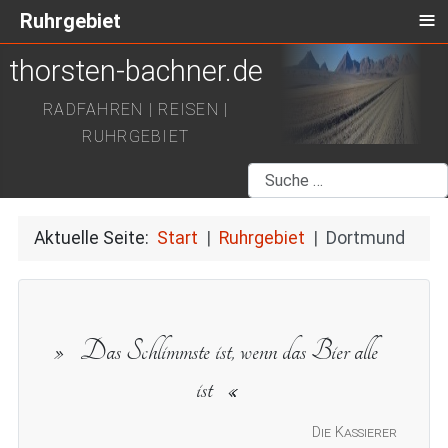
≡
Ruhrgebiet
thorsten-bachner.de
RADFAHREN | REISEN |
RUHRGEBIET
Suchen
Aktuelle Seite:
Start
Ruhrgebiet
Dortmund
Das Schlimmste ist, wenn das Bier alle
ist
Die Kassierer