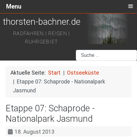
≡
Menu
thorsten-bachner.de
RADFAHREN | REISEN |
RUHRGEBIET
Suchen
Aktuelle Seite:
Start
Ostseeküste
Etappe 07: Schaprode - Nationalpark
Jasmund
Etappe 07: Schaprode -
Nationalpark Jasmund
18. August 2013