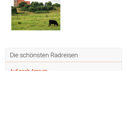
Die schönsten Radreisen
Auf nach Amrum
Berlin - Usedom
Der dänische Ostseeradweg
DEK Radweg
Diemelradweg
Donauradweg: Passau - Wien
Durch den wilden Osten