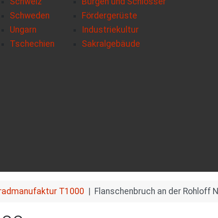
Schweiz
Burgen und Schlösser
Schweden
Fördergerüste
Ungarn
Industriekultur
Tschechien
Sakralgebäude
radmanufaktur T1000
Flanschenbruch an der Rohloff 