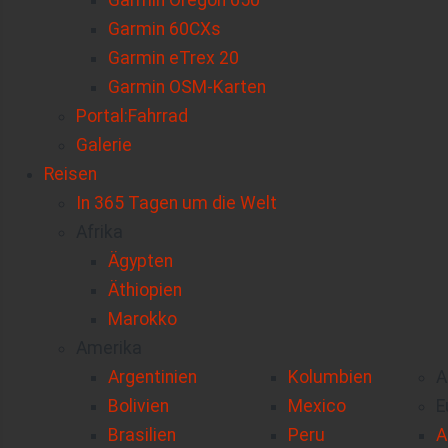
Garmin Oregon 650
Garmin 60CXs
Garmin eTrex 20
Garmin OSM-Karten
Portal:Fahrrad
Galerie
Reisen
In 365 Tagen um die Welt
Afrika
Ägypten
Äthiopien
Marokko
Amerika
Argentinien
Kolumbien
A
Bolivien
Mexico
E
Brasilien
Peru
A