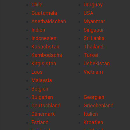
Chile
Uruguay
Guatemala
USA
Aserbaidschan
Myanmar
Indien
Singapur
Indonesien
Sri Lanka
Kasachstan
Thailand
Kambodscha
Türkei
Kirgisistan
Usbekistan
Laos
Vietnam
Malaysia
Belgien
Bulgarien
Georgien
Deutschland
Griechenland
Dänemark
Italien
Estland
Kroatien