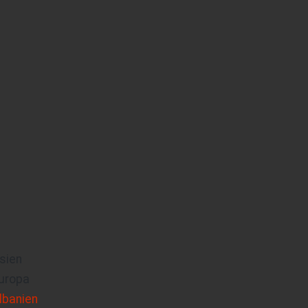
sien
uropa
lbanien