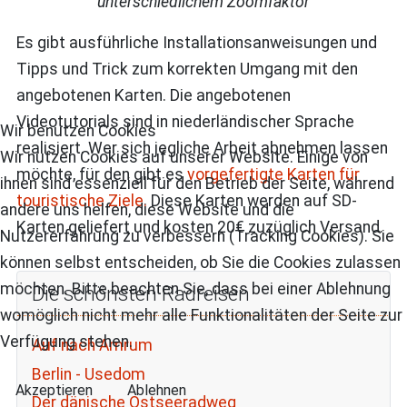
unterschiedlichem Zoomfaktor
Es gibt ausführliche Installationsanweisungen und
Tipps und Trick zum korrekten Umgang mit den
angebotenen Karten. Die angebotenen
Videotutorials sind in niederländischer Sprache
Wir benutzen Cookies
realisiert. Wer sich jegliche Arbeit abnehmen lassen
Wir nutzen Cookies auf unserer Website. Einige von
möchte, für den gibt es
vorgefertigte Karten für
ihnen sind essenziell für den Betrieb der Seite, während
touristische Ziele.
Diese Karten werden auf SD-
andere uns helfen, diese Website und die
Karten geliefert und kosten 20€ zuzüglich Versand.
Nutzererfahrung zu verbessern (Tracking Cookies). Sie
können selbst entscheiden, ob Sie die Cookies zulassen
möchten. Bitte beachten Sie, dass bei einer Ablehnung
Die schönsten Radreisen
womöglich nicht mehr alle Funktionalitäten der Seite zur
Verfügung stehen.
Auf nach Amrum
Berlin - Usedom
Akzeptieren
Ablehnen
Der dänische Ostseeradweg