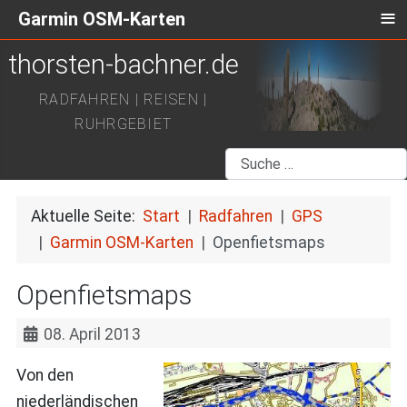
≡
Garmin OSM-Karten
thorsten-bachner.de
RADFAHREN | REISEN |
RUHRGEBIET
Suchen
Aktuelle Seite:
Start
Radfahren
GPS
Garmin OSM-Karten
Openfietsmaps
Openfietsmaps
08. April 2013
Von den
niederländischen