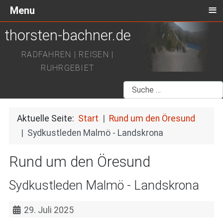
≡
Menu
thorsten-bachner.de
RADFAHREN | REISEN |
RUHRGEBIET
Suchen
Aktuelle Seite:
Start
Rund um den Öresund
Sydkustleden Malmö - Landskrona
Rund um den Öresund
Sydkustleden Malmö - Landskrona
29. Juli 2025