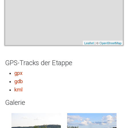
Leaflet
| ©
OpenStreetMap
GPS-Tracks der Etappe
gpx
gdb
kml
Galerie