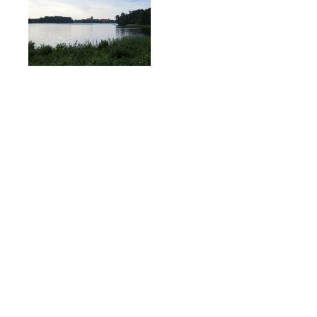
Die schönsten Radreisen
Auf nach Amrum
Berlin - Usedom
Der dänische Ostseeradweg
DEK Radweg
Diemelradweg
Donauradweg: Passau - Wien