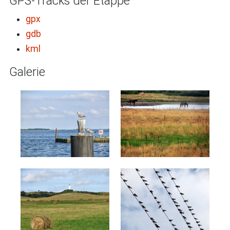
GPS-Tracks der Etappe
gpx
gdb
kml
Galerie