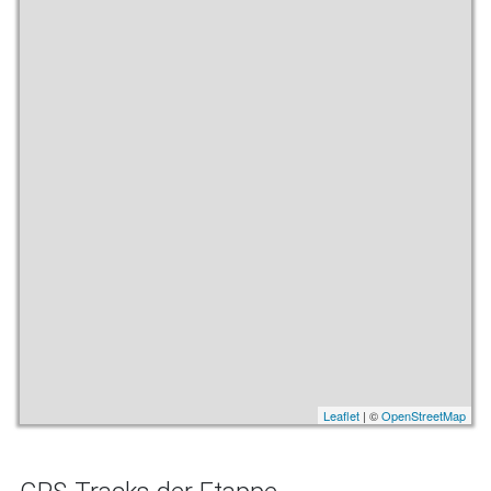
Leaflet
| ©
OpenStreetMap