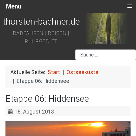
≡
Menu
thorsten-bachner.de
RADFAHREN | REISEN |
RUHRGEBIET
Suchen
Aktuelle Seite:
Start
Ostseeküste
Etappe 06: Hiddensee
Etappe 06: Hiddensee
18. August 2013