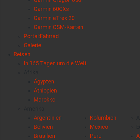
Garmin Oregon 650
Garmin 60CXs
Garmin eTrex 20
Garmin OSM-Karten
Portal:Fahrrad
Galerie
Reisen
In 365 Tagen um die Welt
Afrika
Ägypten
Äthiopien
Marokko
Amerika
Argentinien
Kolumbien
A
Bolivien
Mexico
E
Brasilien
Peru
A