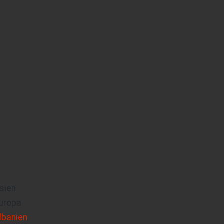
sien
uropa
lbanien