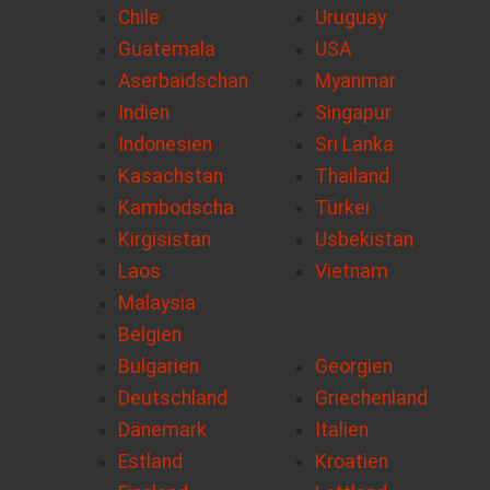
Chile
Uruguay
Guatemala
USA
Aserbaidschan
Myanmar
Indien
Singapur
Indonesien
Sri Lanka
Kasachstan
Thailand
Kambodscha
Türkei
Kirgisistan
Usbekistan
Laos
Vietnam
Malaysia
Belgien
Bulgarien
Georgien
Deutschland
Griechenland
Dänemark
Italien
Estland
Kroatien