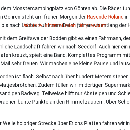
dem Monstercampingplatz von Göhren ab. Die Räder tun ih
r in Göhren steht am frühen Morgen der
Rasende Roland
in
bis nach Lobbe. Auf einem Deich fahren wir entlang der
Weitere Informationen
|
Impressum
 mit dem Greifswalder Bodden gibt es einen Fährmann, de
rrliche Landschaft fahren wir nach Seedorf. Auch hier ein
 Hafen kreuzt, spielt eine Band. Komplettes Programm m
-Mail sehr freuen. Wir machen eine kleine Pause und lau
dden ist flach. Selbst nach über hundert Metern stehen w
 Matjesbrötchen. Zudem füllen wir im dortigen Supermark
andigen Radweg. Teilweise hilft nur Absteigen und Schi
 Drachen bunte Punkte an den Himmel zaubern. Über Schor
Weile holpriger Strecke über Erichs Platten fahren wir i