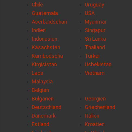
Chile
Uruguay
Guatemala
USA
Aserbaidschan
Myanmar
Indien
Singapur
Indonesien
Sri Lanka
Kasachstan
Thailand
Kambodscha
Türkei
Kirgisistan
Usbekistan
Laos
Vietnam
Malaysia
Belgien
Bulgarien
Georgien
Deutschland
Griechenland
Dänemark
Italien
Estland
Kroatien