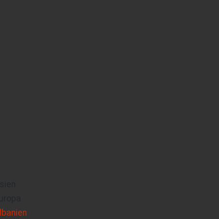
sien
uropa
lbanien