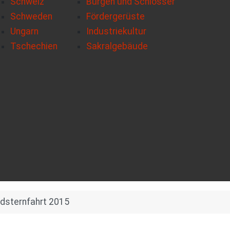
Schweiz
Burgen und Schlösser
Schweden
Fördergerüste
Ungarn
Industriekultur
Tschechien
Sakralgebäude
adsternfahrt 2015