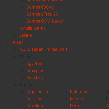
Garmin Oregon 650
Garmin 60CXs
Garmin eTrex 20
Garmin OSM-Karten
Portal:Fahrrad
Galerie
Reisen
In 365 Tagen um die Welt
Afrika
Ägypten
Äthiopien
Marokko
Amerika
Argentinien
Kolumbien
A
Bolivien
Mexico
E
Brasilien
Peru
A