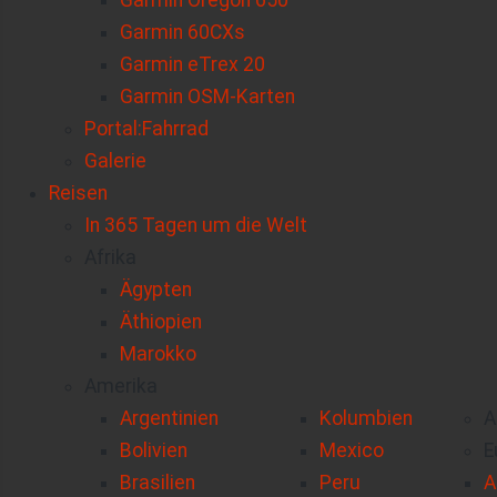
Garmin Oregon 650
Garmin 60CXs
Garmin eTrex 20
Garmin OSM-Karten
Portal:Fahrrad
Galerie
Reisen
In 365 Tagen um die Welt
Afrika
Ägypten
Äthiopien
Marokko
Amerika
Argentinien
Kolumbien
A
Bolivien
Mexico
E
Brasilien
Peru
A