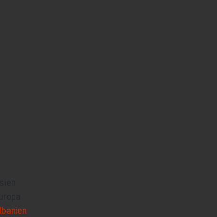
sien
uropa
lbanien