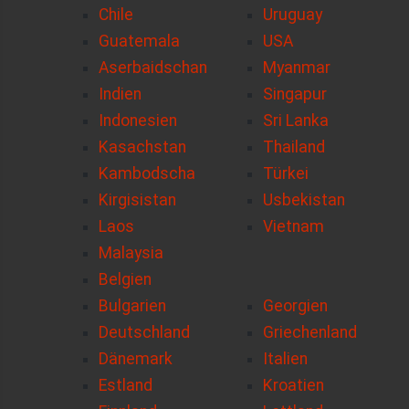
Chile
Uruguay
Guatemala
USA
Aserbaidschan
Myanmar
Indien
Singapur
Indonesien
Sri Lanka
Kasachstan
Thailand
Kambodscha
Türkei
Kirgisistan
Usbekistan
Laos
Vietnam
Malaysia
Belgien
Bulgarien
Georgien
Deutschland
Griechenland
Dänemark
Italien
Estland
Kroatien