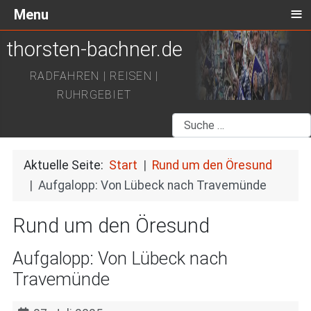
≡
Menu
thorsten-bachner.de
RADFAHREN | REISEN |
RUHRGEBIET
Suchen
Aktuelle Seite:
Start
Rund um den Öresund
Aufgalopp: Von Lübeck nach Travemünde
Rund um den Öresund
Aufgalopp: Von Lübeck nach
Travemünde