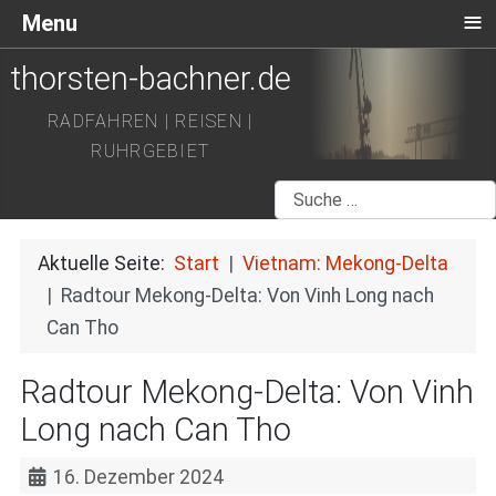
≡
Menu
thorsten-bachner.de
RADFAHREN | REISEN |
RUHRGEBIET
Suchen
Aktuelle Seite:
Start
Vietnam: Mekong-Delta
Radtour Mekong-Delta: Von Vinh Long nach
Can Tho
Radtour Mekong-Delta: Von Vinh
Long nach Can Tho
16. Dezember 2024