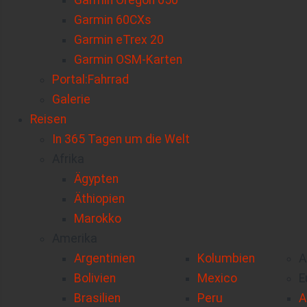
Garmin Oregon 650
Garmin 60CXs
Garmin eTrex 20
Garmin OSM-Karten
Portal:Fahrrad
Galerie
Reisen
In 365 Tagen um die Welt
Afrika
Ägypten
Äthiopien
Marokko
Amerika
Argentinien
Kolumbien
A
Bolivien
Mexico
E
Brasilien
Peru
A