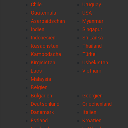
Chile
Uruguay
Guatemala
USA
Aserbaidschan
Myanmar
Indien
Singapur
Indonesien
Sri Lanka
Kasachstan
Thailand
Kambodscha
Türkei
Kirgisistan
Usbekistan
Laos
Vietnam
Malaysia
Belgien
Bulgarien
Georgien
Deutschland
Griechenland
Dänemark
Italien
Estland
Kroatien