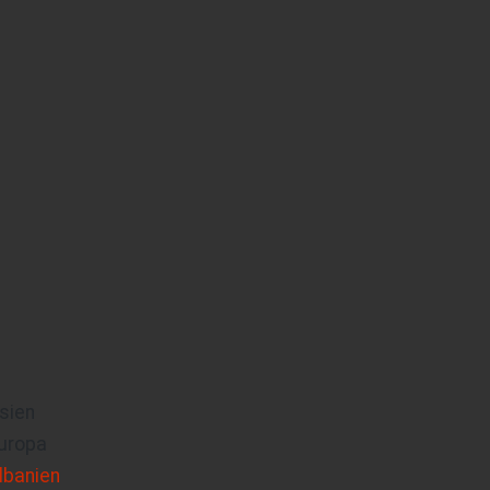
sien
uropa
lbanien