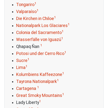
1
Tongariro
1
Valparaíso
1
Die Kirchen in Chiloe
1
Nationalpark Los Glaciares
1
Colonia del Sacramento
1
Wasserfälle von Iguazú
1
Qhapaq Ñan
1
Potosi und der Cerro Rico
1
Sucre
1
Lima
1
Kolumbiens Kaffeezone
1
Tayrona Nationalpark
1
Cartagena
1
Great Smoky Mountains
1
Lady Liberty