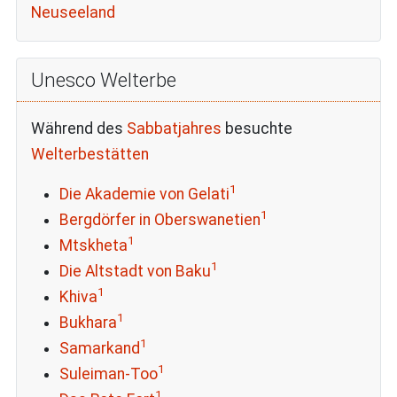
Neuseeland
Unesco Welterbe
Während des
Sabbatjahres
besuchte
Welterbestätten
1
Die Akademie von Gelati
1
Bergdörfer in Oberswanetien
1
Mtskheta
1
Die Altstadt von Baku
1
Khiva
1
Bukhara
1
Samarkand
1
Suleiman-Too
1