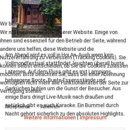
Wir benutzen Cookies
Wir nutzen Cookies auf unserer Website. Einige von
ihnen sind essenziell für den Betrieb der Seite, während
andere uns helfen, diese Website und die
Am Abend wird es voll in Hoi An. Auch wenn kein
Nutzererfahrung zu verbessern (Tracking Cookies). Sie
Vollmondfestival stattfindet, leuchten überall bunte
können selbst entscheiden, ob Sie die Cookies zulassen
Laternen. Auf dem Fluss gibt es mit Lampions
möchten. Bitte beachten Sie, dass bei einer Ablehnung
behangene Boote. Bunte Essensstände und
womöglich nicht mehr alle Funktionalitäten der Seite zur
Garküchen buhlen um die Gunst der Besucher. Aus
Verfügung stehen.
einige Bars dringt Live-Musik nach draußen und
natürlich gibt es auch Karaoke. Ein Bummel durch
Akzeptieren
Ablehnen
Nacht gehört sicherlich zu den absoluten Highlights.
Weitere Informationen
|
Impressum