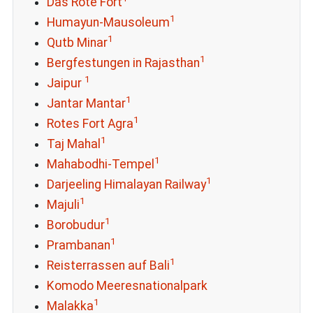
Das Rote Fort
1
Humayun-Mausoleum
1
Qutb Minar
1
Bergfestungen in Rajasthan
1
Jaipur
1
Jantar Mantar
1
Rotes Fort Agra
1
Taj Mahal
1
Mahabodhi-Tempel
1
Darjeeling Himalayan Railway
1
Majuli
1
Borobudur
1
Prambanan
1
Reisterrassen auf Bali
Komodo Meeresnationalpark
1
Malakka