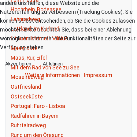
andere uns helfen, diese Website und die
Hochrhein, Bodensee
Nutzererfahrung zu verbessern (Tracking Cookies). Sie
Lahnradweg
können selbst entscheiden, ob Sie die Cookies zulassen
Lettland: Im Kurland
möchten. Bitte beachten Sie, dass bei einer Ablehnung
Litauen: Memel - Vilnius
womöglich nicht mehr alle Funktionalitäten der Seite zur
Verfügung stehen.
Maasroute
Maas, Rur, Eifel
Akzeptieren
Ablehnen
Mit dem Rad von See zu See
Weitere Informationen
|
Impressum
Moselradweg
Ostfriesland
Ostseeküste
Portugal: Faro - Lisboa
Radfahren in Bayern
Ruhrtalradweg
Rund um den Öresund