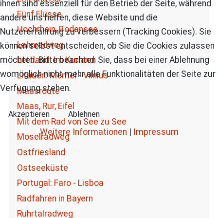
ihnen sind essenziell für den Betrieb der Seite, während
Fünf Flüsse
andere uns helfen, diese Website und die
Hochrhein, Bodensee
Nutzererfahrung zu verbessern (Tracking Cookies). Sie
Lahnradweg
können selbst entscheiden, ob Sie die Cookies zulassen
möchten. Bitte beachten Sie, dass bei einer Ablehnung
Lettland: Im Kurland
womöglich nicht mehr alle Funktionalitäten der Seite zur
Litauen: Memel - Vilnius
Verfügung stehen.
Maasroute
Maas, Rur, Eifel
Akzeptieren
Ablehnen
Mit dem Rad von See zu See
Weitere Informationen
|
Impressum
Moselradweg
Ostfriesland
Ostseeküste
Portugal: Faro - Lisboa
Radfahren in Bayern
Ruhrtalradweg