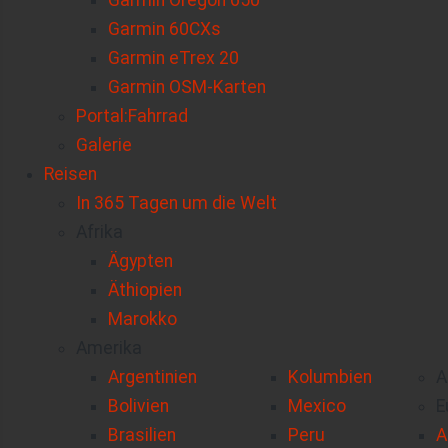
Garmin Oregon 650
Garmin 60CXs
Garmin eTrex 20
Garmin OSM-Karten
Portal:Fahrrad
Galerie
Reisen
In 365 Tagen um die Welt
Afrika
Ägypten
Äthiopien
Marokko
Amerika
Argentinien
Kolumbien
A
Bolivien
Mexico
E
Brasilien
Peru
A