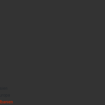
sien
uropa
lbanien