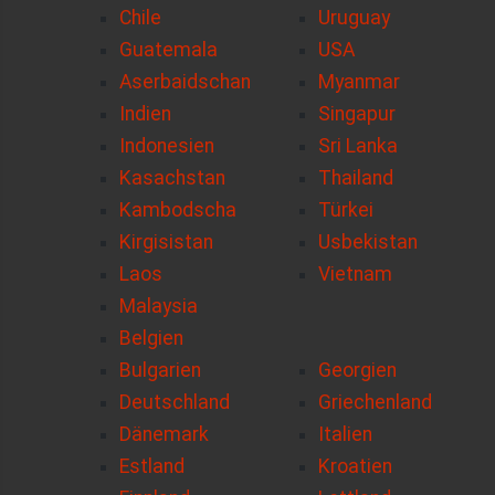
Chile
Uruguay
Guatemala
USA
Aserbaidschan
Myanmar
Indien
Singapur
Indonesien
Sri Lanka
Kasachstan
Thailand
Kambodscha
Türkei
Kirgisistan
Usbekistan
Laos
Vietnam
Malaysia
Belgien
Bulgarien
Georgien
Deutschland
Griechenland
Dänemark
Italien
Estland
Kroatien