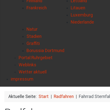
Finnland
Lettland
Frankreich
Litauen
Luxemburg
Niederlande
Natur
Stadien
Graffiti
Borussia Dortmund
Portal:Ruhrgebiet
Weblinks
Wetter aktuell
impressum
Aktuelle Seite:
Start
Radfahren
Fahrrad Sternf