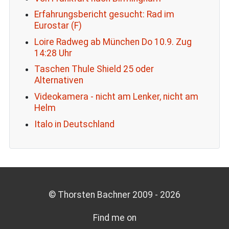
Erfahrungsbericht gesucht: Rad im
Eurostar (F)
Loire Radweg ab München Do 10.9. Zug
14:28 Uhr
Taschen Thule Shield 25 oder
Alternativen
Videokamera - nicht am Lenker, nicht am
Helm
Italo in Deutschland
© Thorsten Bachner 2009 -
2026
Find me on