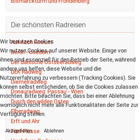
Bismarckturm und Fröndenberg
Die schönsten Radreisen
Wir benutzen Cookies
Auf nach Amrum
Wir nutzen Cookies auf unserer Website. Einige von
Berlin - Usedom
ihnen sind essenziell für den Betrieb der Seite, während
Der dänische Ostseeradweg
andere uns helfen, diese Website und die
DEK Radweg
Nutzererfahrung zu verbessern (Tracking Cookies). Sie
Diemelradweg
können selbst entscheiden, ob Sie die Cookies zulassen
Donauradweg: Passau - Wien
möchten. Bitte beachten Sie, dass bei einer Ablehnung
Durch den wilden Osten
womöglich nicht mehr alle Funktionalitäten der Seite zur
Elberadweg
Verfügung stehen.
Erft und Ahr
Akzeptieren
Ablehnen
Fünf Flüsse