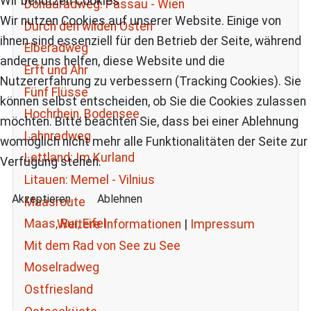
Wir benutzen Cookies
Donauradweg: Passau - Wien
Wir nutzen Cookies auf unserer Website. Einige von
Durch den wilden Osten
ihnen sind essenziell für den Betrieb der Seite, während
Elberadweg
andere uns helfen, diese Website und die
Erft und Ahr
Nutzererfahrung zu verbessern (Tracking Cookies). Sie
Fünf Flüsse
können selbst entscheiden, ob Sie die Cookies zulassen
Hochrhein, Bodensee
möchten. Bitte beachten Sie, dass bei einer Ablehnung
Lahnradweg
womöglich nicht mehr alle Funktionalitäten der Seite zur
Lettland: Im Kurland
Verfügung stehen.
Litauen: Memel - Vilnius
Akzeptieren
Ablehnen
Maasroute
Maas, Rur, Eifel
Weitere Informationen
|
Impressum
Mit dem Rad von See zu See
Moselradweg
Ostfriesland