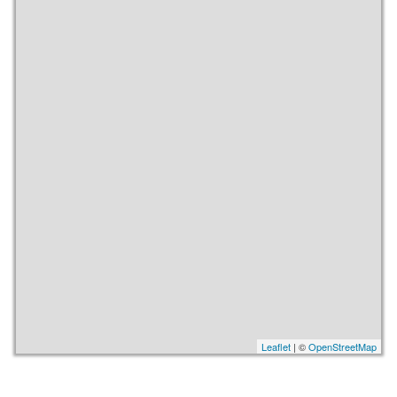
Leaflet
| ©
OpenStreetMap