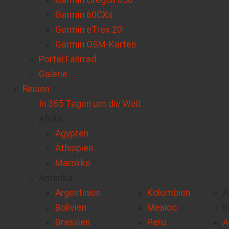
Garmin Oregon 650
Garmin 60CXs
Garmin eTrex 20
Garmin OSM-Karten
Portal:Fahrrad
Galerie
Reisen
In 365 Tagen um die Welt
Afrika
Ägypten
Äthiopien
Marokko
Amerika
Argentinien
Kolumbien
A
Bolivien
Mexico
E
Brasilien
Peru
A