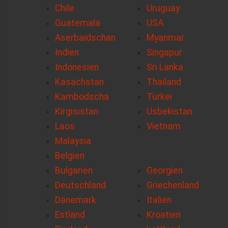
Chile
Uruguay
Guatemala
USA
Aserbaidschan
Myanmar
Indien
Singapur
Indonesien
Sri Lanka
Kasachstan
Thailand
Kambodscha
Türkei
Kirgisistan
Usbekistan
Laos
Vietnam
Malaysia
Belgien
Bulgarien
Georgien
Deutschland
Griechenland
Dänemark
Italien
Estland
Kroatien