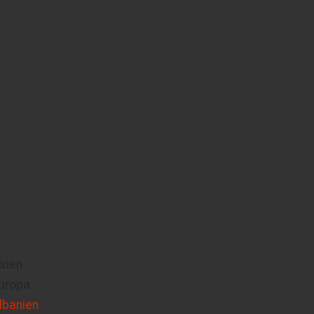
sien
uropa
lbanien