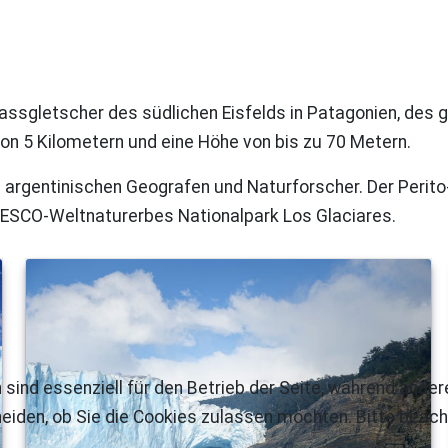
lassgletscher des südlichen Eisfelds in Patagonien, des
von 5 Kilometern und eine Höhe von bis zu 70 Metern.
 argentinischen Geografen und Naturforscher. Der Perit
UNESCO-Weltnaturerbes Nationalpark Los Glaciares.
 sind essenziell für den Betrieb der Seite, während ande
eiden, ob Sie die Cookies zulassen möchten. Bitte beach