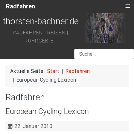
≡
Radfahren
thorsten-bachner.de
RADFAHREN | REISEN |
RUHRGEBIET
Suchen
Aktuelle Seite:
Start
Radfahren
European Cycling Lexicon
Radfahren
European Cycling Lexicon
22. Januar 2010