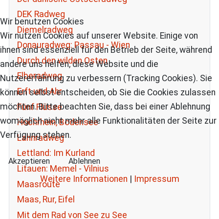
DEK Radweg
Wir benutzen Cookies
Diemelradweg
Wir nutzen Cookies auf unserer Website. Einige von
Donauradweg: Passau - Wien
ihnen sind essenziell für den Betrieb der Seite, während
Durch den wilden Osten
andere uns helfen, diese Website und die
Elberadweg
Nutzererfahrung zu verbessern (Tracking Cookies). Sie
Erft und Ahr
können selbst entscheiden, ob Sie die Cookies zulassen
möchten. Bitte beachten Sie, dass bei einer Ablehnung
Fünf Flüsse
womöglich nicht mehr alle Funktionalitäten der Seite zur
Hochrhein, Bodensee
Verfügung stehen.
Lahnradweg
Lettland: Im Kurland
Akzeptieren
Ablehnen
Litauen: Memel - Vilnius
Weitere Informationen
|
Impressum
Maasroute
Maas, Rur, Eifel
Mit dem Rad von See zu See