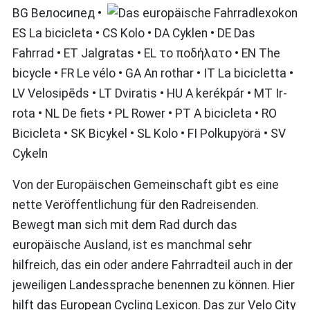
BG Велосипед •
ES La bicicleta • CS Kolo • DA Cyklen • DE Das
Fahrrad • ET Jalgratas • EL το ποδήλατο • EN The
bicycle • FR Le vélo • GA An rothar • IT La bicicletta •
LV Velosipēds • LT Dviratis • HU A kerékpár • MT Ir-
rota • NL De fiets • PL Rower • PT A bicicleta • RO
Bicicleta • SK Bicykel • SL Kolo • FI Polkupyörä • SV
Cykeln
Von der Europäischen Gemeinschaft gibt es eine
nette Veröffentlichung für den Radreisenden.
Bewegt man sich mit dem Rad durch das
europäische Ausland, ist es manchmal sehr
hilfreich, das ein oder andere Fahrradteil auch in der
jeweiligen Landessprache benennen zu können. Hier
hilft das European Cycling Lexicon. Das zur Velo City