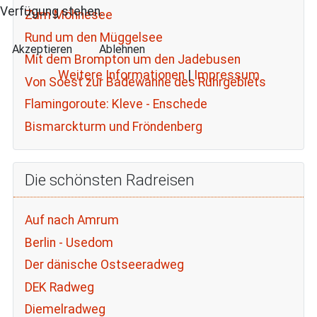
Verfügung stehen.
Zum Möhnesee
Rund um den Müggelsee
Akzeptieren
Ablehnen
Mit dem Brompton um den Jadebusen
Weitere Informationen
|
Impressum
Von Soest zur Badewanne des Ruhrgebiets
Flamingoroute: Kleve - Enschede
Bismarckturm und Fröndenberg
Die schönsten Radreisen
Auf nach Amrum
Berlin - Usedom
Der dänische Ostseeradweg
DEK Radweg
Diemelradweg