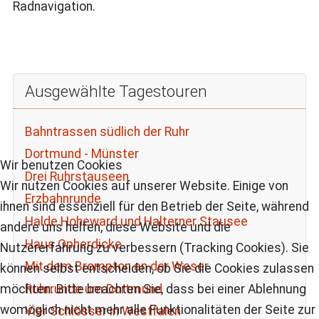
Radnavigation.
Ausgewählte Tagestouren
Bahntrassen südlich der Ruhr
Dortmund - Münster
Wir benutzen Cookies
Drei Ruhrstauseen
Wir nutzen Cookies auf unserer Website. Einige von
Erzbahnrunde
ihnen sind essenziell für den Betrieb der Seite, während
Halde Hoheward und Halterner Stausee
andere uns helfen, diese Website und die
Haus Opherdicke
Nutzererfahrung zu verbessern (Tracking Cookies). Sie
Mit dem Brompton an der Weser
können selbst entscheiden, ob Sie die Cookies zulassen
Ruhrrunde um Dortmund
möchten. Bitte beachten Sie, dass bei einer Ablehnung
womöglich nicht mehr alle Funktionalitäten der Seite zur
Vier Schlösser in Westfalen