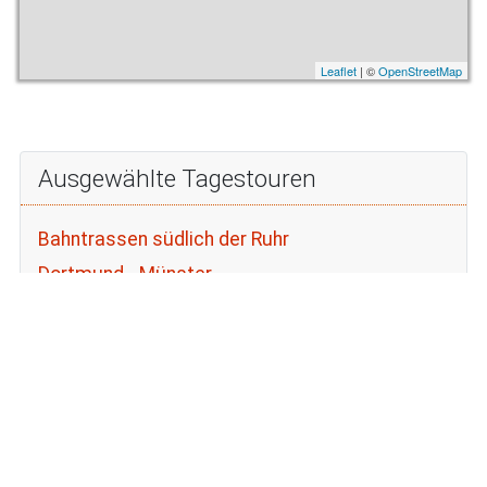
Leaflet
| ©
OpenStreetMap
Ausgewählte Tagestouren
Bahntrassen südlich der Ruhr
Dortmund - Münster
Drei Ruhrstauseen
Erzbahnrunde
Halde Hoheward und Halterner Stausee
Haus Opherdicke
Mit dem Brompton an der Weser
Ruhrrunde um Dortmund