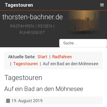
≡
Tagestouren
thorsten-bachner.de
RADFAHREN | REISEN |
RUHRGEBIET
Suchen
Aktuelle Seite:
Start
Radfahren
Tagestouren
Auf ein Bad an den Möhnesee
Tagestouren
Auf ein Bad an den Möhnesee
19. August 2019