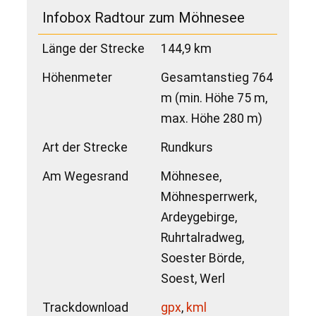
Infobox Radtour zum Möhnesee
Länge der Strecke
144,9 km
Höhenmeter
Gesamtanstieg 764
m (min. Höhe 75 m,
max. Höhe 280 m)
Art der Strecke
Rundkurs
Am Wegesrand
Möhnesee,
Möhnesperrwerk,
Ardeygebirge,
Ruhrtalradweg,
Soester Börde,
Soest, Werl
Trackdownload
gpx
,
kml