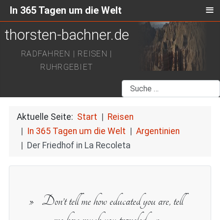
≡
In 365 Tagen um die Welt
thorsten-bachner.de
RADFAHREN | REISEN |
RUHRGEBIET
Suchen
Aktuelle Seite:
Start
Reisen
In 365 Tagen um die Welt
Argentinien
Der Friedhof in La Recoleta
Don’t tell me how educated you are, tell
me how much you traveled