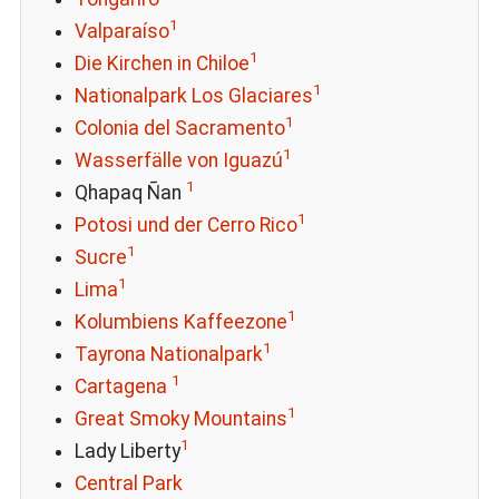
1
Valparaíso
1
Die Kirchen in Chiloe
1
Nationalpark Los Glaciares
1
Colonia del Sacramento
1
Wasserfälle von Iguazú
1
Qhapaq Ñan
1
Potosi und der Cerro Rico
1
Sucre
1
Lima
1
Kolumbiens Kaffeezone
1
Tayrona Nationalpark
1
Cartagena
1
Great Smoky Mountains
1
Lady Liberty
Central Park