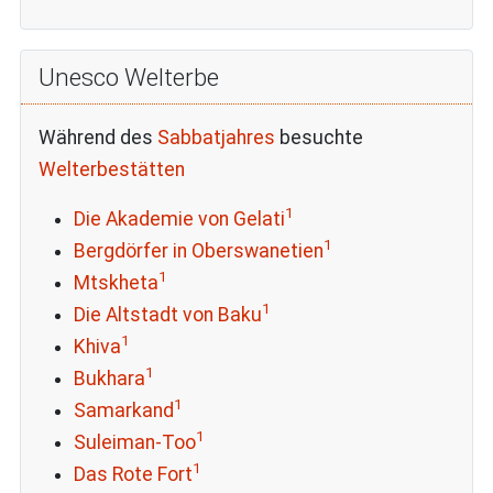
Unesco Welterbe
Während des
Sabbatjahres
besuchte
Welterbestätten
1
Die Akademie von Gelati
1
Bergdörfer in Oberswanetien
1
Mtskheta
1
Die Altstadt von Baku
1
Khiva
1
Bukhara
1
Samarkand
1
Suleiman-Too
1
Das Rote Fort