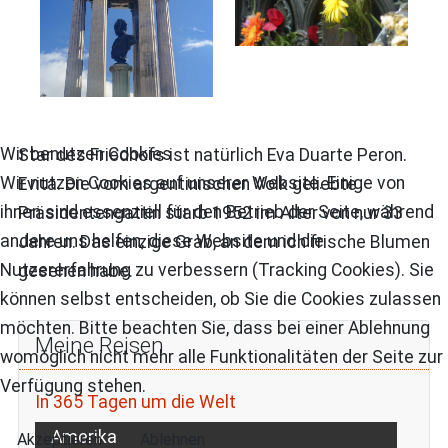
Wir benutzen Cookies
Star des Friedhofs ist natürlich Eva Duarte Peron.
Wir nutzen Cookies auf unserer Website. Einige von
Evita. Die vom argentinischen Volk geliebte
ihnen sind essenziell für den Betrieb der Seite, während
Präsidentengattin starb 1952 im Alter von nur 33
andere uns helfen, diese Website und die
Jahren. Das einzige Grab, an dem ich frische Blumen
Nutzererfahrung zu verbessern (Tracking Cookies). Sie
gesehen habe.
können selbst entscheiden, ob Sie die Cookies zulassen
möchten. Bitte beachten Sie, dass bei einer Ablehnung
Meine Reisen
womöglich nicht mehr alle Funktionalitäten der Seite zur
Verfügung stehen.
In 365 Tagen um die Welt
Amerika
Akzeptieren
Ablehnen