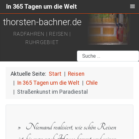
≡
In 365 Tagen um die Welt
thorsten-bachner.de
RADFAHREN | REISEN |
RUHRGEBIET
Suchen
Aktuelle Seite:
Start
Reisen
In 365 Tagen um die Welt
Chile
Straßenkunst im Paradiestal
Niemand realisiert, wie schön Reisen
ist, bis man nach Hause kommt und seinen