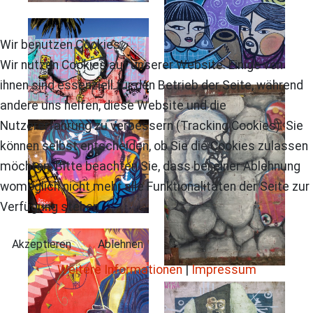
Wir benutzen Cookies
Wir nutzen Cookies auf unserer Website. Einige von
ihnen sind essenziell für den Betrieb der Seite, während
andere uns helfen, diese Website und die
Nutzererfahrung zu verbessern (Tracking Cookies). Sie
können selbst entscheiden, ob Sie die Cookies zulassen
möchten. Bitte beachten Sie, dass bei einer Ablehnung
womöglich nicht mehr alle Funktionalitäten der Seite zur
Verfügung stehen.
Akzeptieren
Ablehnen
Weitere Informationen
|
Impressum