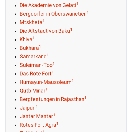
1
Die Akademie von Gelati
1
Bergdörfer in Oberswanetien
1
Mtskheta
1
Die Altstadt von Baku
1
Khiva
1
Bukhara
1
Samarkand
1
Suleiman-Too
1
Das Rote Fort
1
Humayun-Mausoleum
1
Qutb Minar
1
Bergfestungen in Rajasthan
1
Jaipur
1
Jantar Mantar
1
Rotes Fort Agra
1