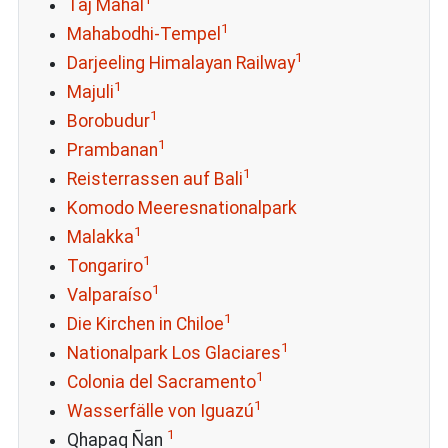
Taj Mahal
1
Mahabodhi-Tempel
1
Darjeeling Himalayan Railway
1
Majuli
1
Borobudur
1
Prambanan
1
Reisterrassen auf Bali
Komodo Meeresnationalpark
1
Malakka
1
Tongariro
1
Valparaíso
1
Die Kirchen in Chiloe
1
Nationalpark Los Glaciares
1
Colonia del Sacramento
1
Wasserfälle von Iguazú
1
Qhapaq Ñan