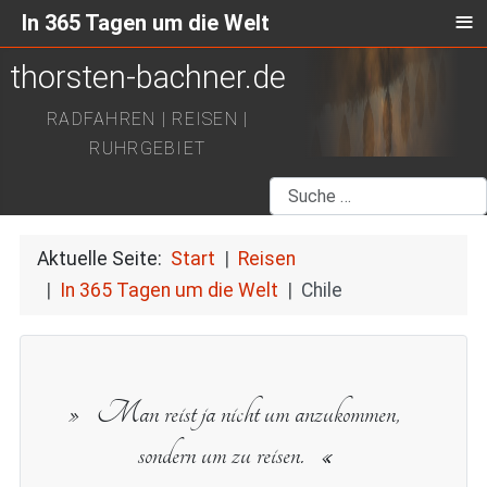
≡
In 365 Tagen um die Welt
thorsten-bachner.de
RADFAHREN | REISEN |
RUHRGEBIET
Suchen
Aktuelle Seite:
Start
Reisen
In 365 Tagen um die Welt
Chile
Man reist ja nicht um anzukommen,
sondern um zu reisen.