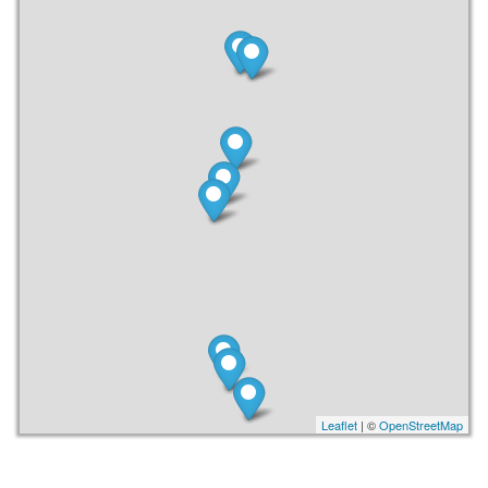
Leaflet
| ©
OpenStreetMap