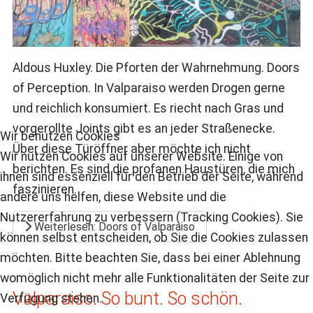
Aldous Huxley. Die Pforten der Wahrnehmung. Doors
of Perception. In Valparaiso werden Drogen gerne
und reichlich konsumiert. Es riecht nach Gras und
vorgerollte Joints gibt es an jeder Straßenecke.
Wir benutzen Cookies
Über diese Türöffner aber möchte ich nicht
Wir nutzen Cookies auf unserer Website. Einige von
berichten. Es sind die profanen Haustüren, die mich
ihnen sind essenziell für den Betrieb der Seite, während
faszinieren.
andere uns helfen, diese Website und die
Nutzererfahrung zu verbessern (Tracking Cookies). Sie
Weiterlesen: Doors of Valparaiso
können selbst entscheiden, ob Sie die Cookies zulassen
möchten. Bitte beachten Sie, dass bei einer Ablehnung
womöglich nicht mehr alle Funktionalitäten der Seite zur
Valparaiso. So bunt. So schön.
Verfügung stehen.