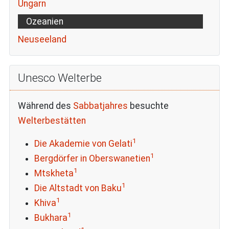
Ungarn
Ozeanien
Neuseeland
Unesco Welterbe
Während des
Sabbatjahres
besuchte
Welterbestätten
1
Die Akademie von Gelati
1
Bergdörfer in Oberswanetien
1
Mtskheta
1
Die Altstadt von Baku
1
Khiva
1
Bukhara