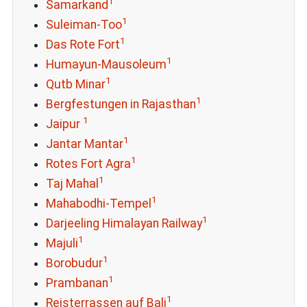
1
Samarkand
1
Suleiman-Too
1
Das Rote Fort
1
Humayun-Mausoleum
1
Qutb Minar
1
Bergfestungen in Rajasthan
1
Jaipur
1
Jantar Mantar
1
Rotes Fort Agra
1
Taj Mahal
1
Mahabodhi-Tempel
1
Darjeeling Himalayan Railway
1
Majuli
1
Borobudur
1
Prambanan
1
Reisterrassen auf Bali