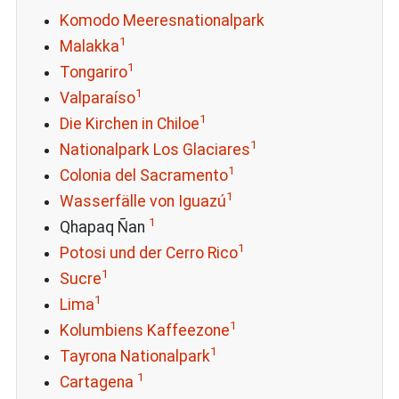
Komodo Meeresnationalpark
1
Malakka
1
Tongariro
1
Valparaíso
1
Die Kirchen in Chiloe
1
Nationalpark Los Glaciares
1
Colonia del Sacramento
1
Wasserfälle von Iguazú
1
Qhapaq Ñan
1
Potosi und der Cerro Rico
1
Sucre
1
Lima
1
Kolumbiens Kaffeezone
1
Tayrona Nationalpark
1
Cartagena