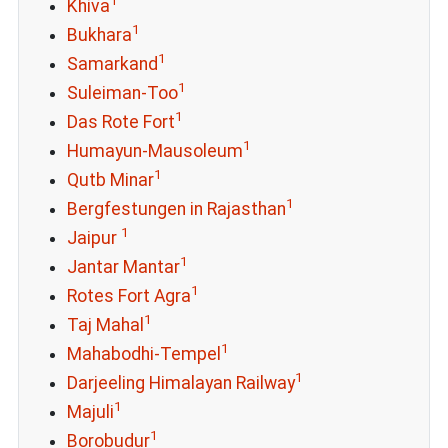
1
Khiva
1
Bukhara
1
Samarkand
1
Suleiman-Too
1
Das Rote Fort
1
Humayun-Mausoleum
1
Qutb Minar
1
Bergfestungen in Rajasthan
1
Jaipur
1
Jantar Mantar
1
Rotes Fort Agra
1
Taj Mahal
1
Mahabodhi-Tempel
1
Darjeeling Himalayan Railway
1
Majuli
1
Borobudur