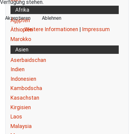
Verfügung stehen.
Afrika
Akzeptieren
Ablehnen
Ägypten
Weitere Informationen
|
Impressum
Äthiopien
Marokko
Asien
Aserbaidschan
Indien
Indonesien
Kambodscha
Kasachstan
Kirgisien
Laos
Malaysia