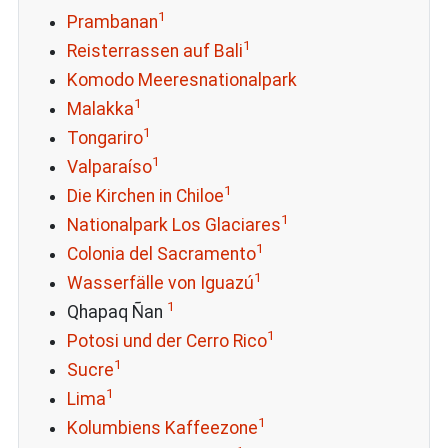
1
Prambanan
1
Reisterrassen auf Bali
Komodo Meeresnationalpark
1
Malakka
1
Tongariro
1
Valparaíso
1
Die Kirchen in Chiloe
1
Nationalpark Los Glaciares
1
Colonia del Sacramento
1
Wasserfälle von Iguazú
1
Qhapaq Ñan
1
Potosi und der Cerro Rico
1
Sucre
1
Lima
1
Kolumbiens Kaffeezone