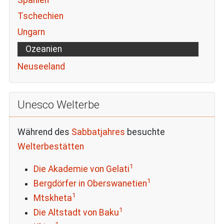
Spanien
Tschechien
Ungarn
Ozeanien
Neuseeland
Unesco Welterbe
Während des
Sabbatjahres
besuchte
Welterbestätten
1
Die Akademie von Gelati
1
Bergdörfer in Oberswanetien
1
Mtskheta
1
Die Altstadt von Baku