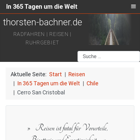
≡
In 365 Tagen um die Welt
thorsten-bachner.de
RADFAHREN | REISEN |
RUHRGEBIET
Suchen
Aktuelle Seite:
Start
Reisen
In 365 Tagen um die Welt
Chile
Cerro San Cristobal
Reisen ist fatal für Vorurteile,
Bigotterie und Engstirnigkeit.