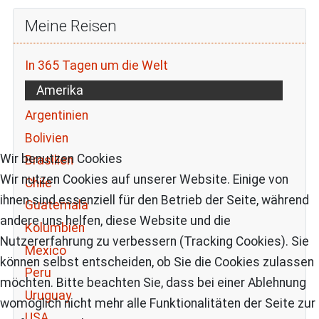
Meine Reisen
In 365 Tagen um die Welt
Amerika
Argentinien
Bolivien
Wir benutzen Cookies
Brasilien
Wir nutzen Cookies auf unserer Website. Einige von
Chile
ihnen sind essenziell für den Betrieb der Seite, während
Guatemala
andere uns helfen, diese Website und die
Kolumbien
Nutzererfahrung zu verbessern (Tracking Cookies). Sie
Mexico
können selbst entscheiden, ob Sie die Cookies zulassen
Peru
möchten. Bitte beachten Sie, dass bei einer Ablehnung
Uruguay
womöglich nicht mehr alle Funktionalitäten der Seite zur
USA