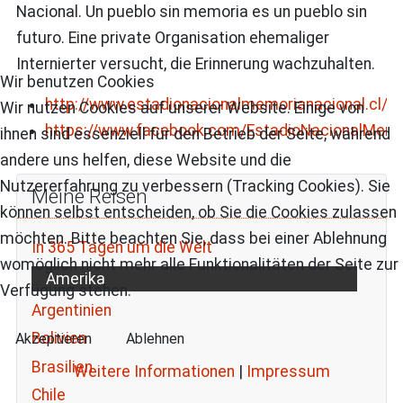
Nacional. Un pueblo sin memoria es un pueblo sin
futuro. Eine private Organisation ehemaliger
Internierter versucht, die Erinnerung wachzuhalten.
Wir benutzen Cookies
http://www.estadionacionalmemorianacional.cl/
Wir nutzen Cookies auf unserer Website. Einige von
https://www.facebook.com/EstadioNacionalMemo
ihnen sind essenziell für den Betrieb der Seite, während
andere uns helfen, diese Website und die
Nutzererfahrung zu verbessern (Tracking Cookies). Sie
Meine Reisen
können selbst entscheiden, ob Sie die Cookies zulassen
möchten. Bitte beachten Sie, dass bei einer Ablehnung
In 365 Tagen um die Welt
womöglich nicht mehr alle Funktionalitäten der Seite zur
Amerika
Verfügung stehen.
Argentinien
Bolivien
Akzeptieren
Ablehnen
Brasilien
Weitere Informationen
|
Impressum
Chile