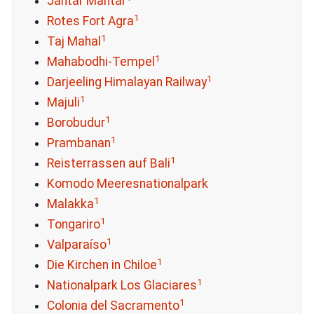
Jantar Mantar
1
Rotes Fort Agra
1
Taj Mahal
1
Mahabodhi-Tempel
1
Darjeeling Himalayan Railway
1
Majuli
1
Borobudur
1
Prambanan
1
Reisterrassen auf Bali
Komodo Meeresnationalpark
1
Malakka
1
Tongariro
1
Valparaíso
1
Die Kirchen in Chiloe
1
Nationalpark Los Glaciares
1
Colonia del Sacramento