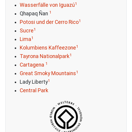
1
Wasserfälle von Iguazú
1
Qhapaq Ñan
1
Potosi und der Cerro Rico
1
Sucre
1
Lima
1
Kolumbiens Kaffeezone
1
Tayrona Nationalpark
1
Cartagena
1
Great Smoky Mountains
1
Lady Liberty
Central Park