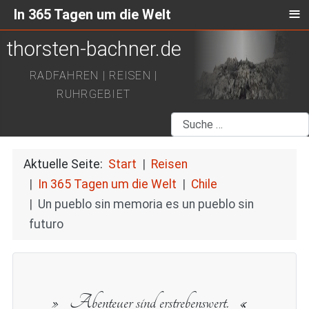
≡
In 365 Tagen um die Welt
thorsten-bachner.de
RADFAHREN | REISEN |
RUHRGEBIET
Suchen
Aktuelle Seite:
Start
Reisen
In 365 Tagen um die Welt
Chile
Un pueblo sin memoria es un pueblo sin
futuro
Abenteuer sind erstrebenswert.