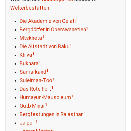
Welterbestätten
1
Die Akademie von Gelati
1
Bergdörfer in Oberswanetien
1
Mtskheta
1
Die Altstadt von Baku
1
Khiva
1
Bukhara
1
Samarkand
1
Suleiman-Too
1
Das Rote Fort
1
Humayun-Mausoleum
1
Qutb Minar
1
Bergfestungen in Rajasthan
1
Jaipur
1