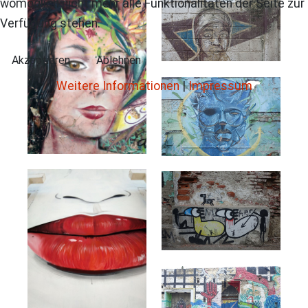
womöglich nicht mehr alle Funktionalitäten der Seite zur
Verfügung stehen.
Akzeptieren
Ablehnen
Weitere Informationen
|
Impressum