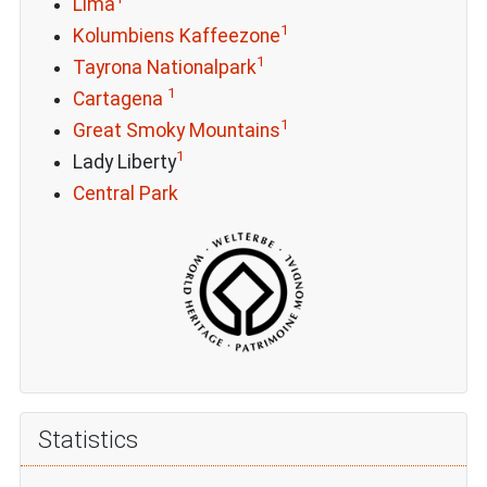
Lima
1
Kolumbiens Kaffeezone
1
Tayrona Nationalpark
1
Cartagena
1
Great Smoky Mountains
1
Lady Liberty
Central Park
Statistics