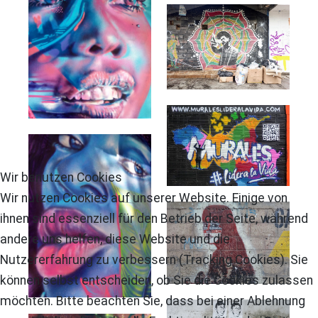
Wir benutzen Cookies
Wir nutzen Cookies auf unserer Website. Einige von
ihnen sind essenziell für den Betrieb der Seite, während
andere uns helfen, diese Website und die
Nutzererfahrung zu verbessern (Tracking Cookies). Sie
können selbst entscheiden, ob Sie die Cookies zulassen
möchten. Bitte beachten Sie, dass bei einer Ablehnung