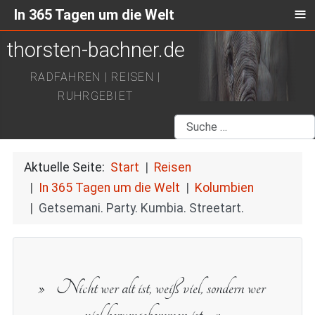
≡
In 365 Tagen um die Welt
thorsten-bachner.de
RADFAHREN | REISEN |
RUHRGEBIET
Suchen
Aktuelle Seite:
Start
Reisen
In 365 Tagen um die Welt
Kolumbien
Getsemani. Party. Kumbia. Streetart.
Nicht wer alt ist, weiß viel, sondern wer
viel herumgekommen ist