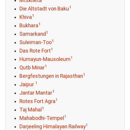
Mtskheta
1
Die Altstadt von Baku
1
Khiva
1
Bukhara
1
Samarkand
1
Suleiman-Too
1
Das Rote Fort
1
Humayun-Mausoleum
1
Qutb Minar
1
Bergfestungen in Rajasthan
1
Jaipur
1
Jantar Mantar
1
Rotes Fort Agra
1
Taj Mahal
1
Mahabodhi-Tempel
1
Darjeeling Himalayan Railway