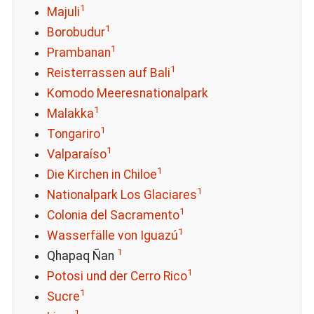
1
Majuli
1
Borobudur
1
Prambanan
1
Reisterrassen auf Bali
Komodo Meeresnationalpark
1
Malakka
1
Tongariro
1
Valparaíso
1
Die Kirchen in Chiloe
1
Nationalpark Los Glaciares
1
Colonia del Sacramento
1
Wasserfälle von Iguazú
1
Qhapaq Ñan
1
Potosi und der Cerro Rico
1
Sucre
1