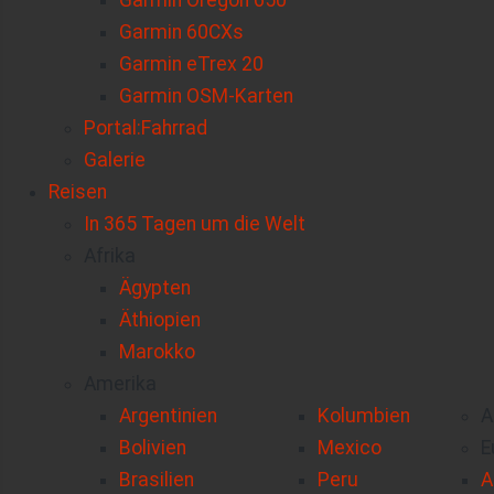
Garmin Oregon 650
Garmin 60CXs
Garmin eTrex 20
Garmin OSM-Karten
Portal:Fahrrad
Galerie
Reisen
In 365 Tagen um die Welt
Afrika
Ägypten
Äthiopien
Marokko
Amerika
Argentinien
Kolumbien
A
Bolivien
Mexico
E
Brasilien
Peru
A