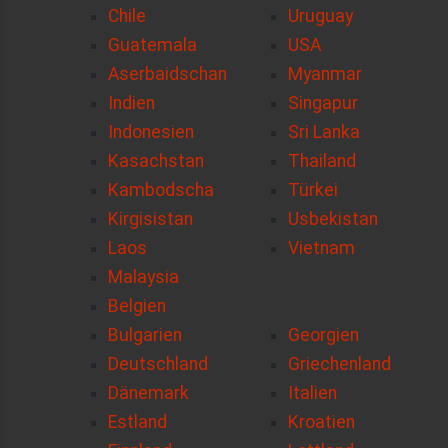
Chile
Uruguay
Guatemala
USA
Aserbaidschan
Myanmar
Indien
Singapur
Indonesien
Sri Lanka
Kasachstan
Thailand
Kambodscha
Türkei
Kirgisistan
Usbekistan
Laos
Vietnam
Malaysia
Belgien
Bulgarien
Georgien
Deutschland
Griechenland
Dänemark
Italien
Estland
Kroatien