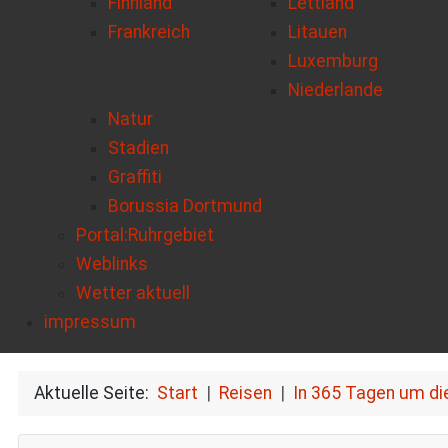
Finnland
Lettland
Frankreich
Litauen
Luxemburg
Niederlande
Natur
Stadien
Graffiti
Borussia Dortmund
Portal:Ruhrgebiet
Weblinks
Wetter aktuell
impressum
Aktuelle Seite:
Start
Reisen
In 365 Tagen um di