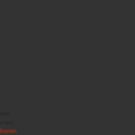
sien
uropa
lbanien