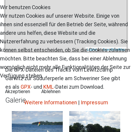
Wir benutzen Cookies
Wir nutzen Cookies auf unserer Website. Einige von
ihnen sind essenziell für den Betrieb der Seite, während
andere uns helfen, diese Website und die
Nutzererfahrung zu verbessern (Tracking Cookies). Sie
Leaflet
| ©
OpenStreetMap
können selbst entscheiden, ob Sie die Cookies zulassen
möchten. Bitte beachten Sie, dass bei einer Ablehnung
womöglich nicht mehr alle Funktionalitäten der Seite zur
Die GPX-Dateien des Tracks vom Lewitzcamp
Verfügung stehen.
Garwitz zur Süduferperle am Schweriner See gibt
es als
GPX
- und
KML
-Datei zum Download.
Akzeptieren
Ablehnen
Galerie
Weitere Informationen
|
Impressum