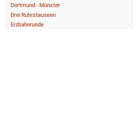
Dortmund - Münster
Drei Ruhrstauseen
Erzbahnrunde
Halde Hoheward und Halterner Stausee
Haus Opherdicke
Mit dem Brompton an der Weser
Ruhrrunde um Dortmund
Vier Schlösser in Westfalen
Zum Möhnesee
Rund um den Müggelsee
Mit dem Brompton um den Jadebusen
Von Soest zur Badewanne des Ruhrgebiets
Flamingoroute: Kleve - Enschede
Bismarckturm und Fröndenberg