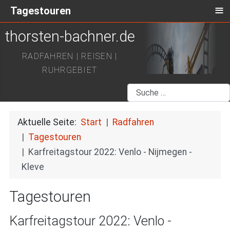
≡
Tagestouren
thorsten-bachner.de
RADFAHREN | REISEN |
RUHRGEBIET
Suchen
Aktuelle Seite:
Start
Radfahren
Tagestouren
Karfreitagstour 2022: Venlo - Nijmegen -
Kleve
Tagestouren
Karfreitagstour 2022: Venlo -