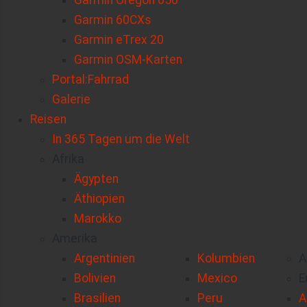
Garmin Oregon 650
Garmin 60CXs
Garmin eTrex 20
Garmin OSM-Karten
Portal:Fahrrad
Galerie
Reisen
In 365 Tagen um die Welt
Afrika
Ägypten
Äthiopien
Marokko
Amerika
Argentinien
Kolumbien
A
Bolivien
Mexico
E
Brasilien
Peru
A