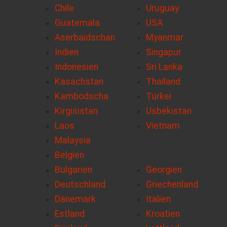
Chile
Uruguay
Guatemala
USA
Aserbaidschan
Myanmar
Indien
Singapur
Indonesien
Sri Lanka
Kasachstan
Thailand
Kambodscha
Türkei
Kirgisistan
Usbekistan
Laos
Vietnam
Malaysia
Belgien
Bulgarien
Georgien
Deutschland
Griechenland
Dänemark
Italien
Estland
Kroatien