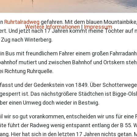
en
Ruhrtalradweg
gefahren. Mit dem blauen Mountainbike, 
Weitere Informationen
|
Impressum
iert. Und jetzt nach 17 Jahren kommt meine Tochter auf m
n Zug nach Winterberg.
n Bus mit freundlichem Fahrer einem großen Fahrradanhä
rbahnhof mutiert und zwischen Bahnhof und Ortskern steh
i Richtung Ruhrquelle.
 gefasst und der Gedenkstein von 1849. Über Schotterwege
sperrt ist. Das nächstgrößere Städtchen ist Bigge-Olsber
 über einen Umweg doch wieder in Bestwig.
il wir so gut vorankommen, entscheiden wir uns für eine
eite führt der Radweg wenig entspannt entlang der B 55. W
ang. Hier hat sich in den letzten 17 Jahren nichts getan.