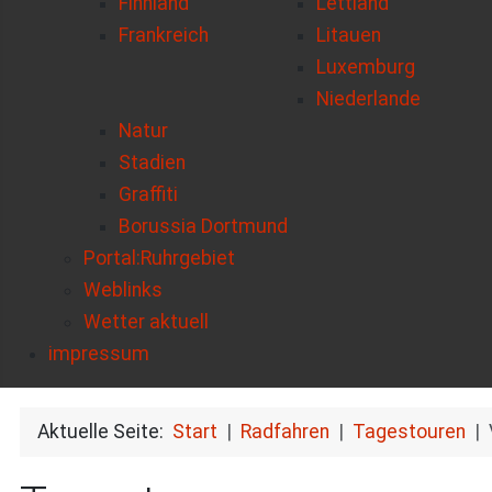
Finnland
Lettland
Frankreich
Litauen
Luxemburg
Niederlande
Natur
Stadien
Graffiti
Borussia Dortmund
Portal:Ruhrgebiet
Weblinks
Wetter aktuell
impressum
Aktuelle Seite:
Start
Radfahren
Tagestouren