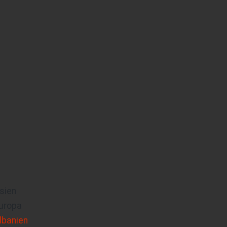
sien
uropa
lbanien