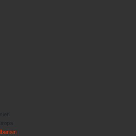
sien
uropa
lbanien