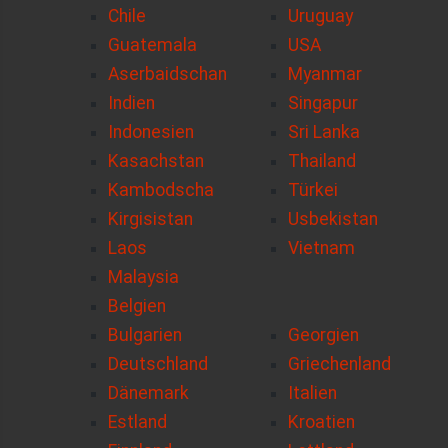
Chile
Uruguay
Guatemala
USA
Aserbaidschan
Myanmar
Indien
Singapur
Indonesien
Sri Lanka
Kasachstan
Thailand
Kambodscha
Türkei
Kirgisistan
Usbekistan
Laos
Vietnam
Malaysia
Belgien
Bulgarien
Georgien
Deutschland
Griechenland
Dänemark
Italien
Estland
Kroatien