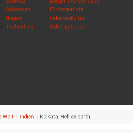
Schweiz
Burgen und Schlösser
Schweden
Fördergerüste
Ungarn
Industriekultur
Tschechien
Sakralgebäude
e Welt
Indien
Kolkata. Hell on earth.