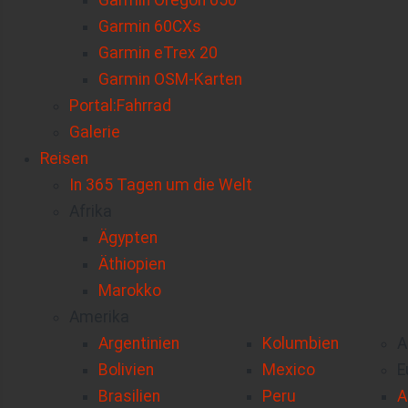
Garmin Oregon 650
Garmin 60CXs
Garmin eTrex 20
Garmin OSM-Karten
Portal:Fahrrad
Galerie
Reisen
In 365 Tagen um die Welt
Afrika
Ägypten
Äthiopien
Marokko
Amerika
Argentinien
Kolumbien
A
Bolivien
Mexico
E
Brasilien
Peru
A