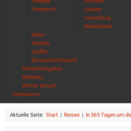
Finnland
Lettland
Frankreich
Litauen
Luxemburg
Niederlande
Natur
Stadien
Graffiti
Borussia Dortmund
Portal:Ruhrgebiet
Weblinks
Wetter aktuell
impressum
Aktuelle Seite:
Start
Reisen
In 365 Tagen um di