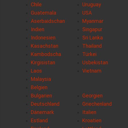
Chile
Uruguay
Guatemala
USA
Aserbaidschan
Myanmar
Indien
Singapur
Indonesien
Sri Lanka
Kasachstan
Thailand
Kambodscha
Türkei
Kirgisistan
Usbekistan
Laos
Vietnam
Malaysia
Belgien
Bulgarien
Georgien
Deutschland
Griechenland
Dänemark
Italien
Estland
Kroatien