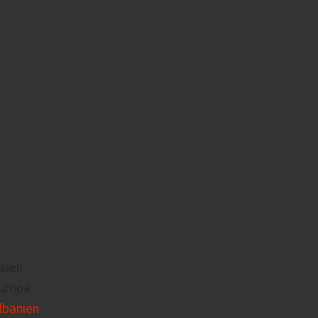
sien
uropa
lbanien