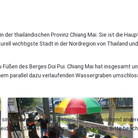
in der thailändischen Provinz Chiang Mai. Sie ist die Ha
turell wichtigste Stadt in der Nordregion von Thailand u
zu Füßen des Berges Doi Pui. Chiang Mai hat insgesamt un
nem parallel dazu verlaufenden Wassergraben umschloss
 sind essenziell für den Betrieb der Seite, während ande
eiden, ob Sie die Cookies zulassen möchten. Bitte beach