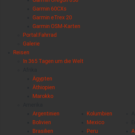
Garmin Oregon 650
Garmin 60CXs
Garmin eTrex 20
Garmin OSM-Karten
Portal:Fahrrad
Galerie
Reisen
In 365 Tagen um die Welt
Afrika
Ägypten
Äthiopien
Marokko
Amerika
Argentinien
Kolumbien
A
Bolivien
Mexico
E
Brasilien
Peru
A