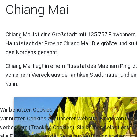
Chiang Mai
Chiang Mai ist eine Großstadt mit 135.757 Einwohnern 
Hauptstadt der Provinz Chiang Mai. Die größte und kul
des Nordens genannt.
Chiang Mai liegt in einem Flusstal des Maenam Ping, 
von einem Viereck aus der antiken Stadtmauer und ei
kann.
Wir benutzen Cookies
Wir nutzen Cookies auf unserer Website. Einige von ihnen
verbessern (Tracking Cookies). Sie können selbst entsch
alle Funktionalitäten der Seite zur Verfügung stehen.