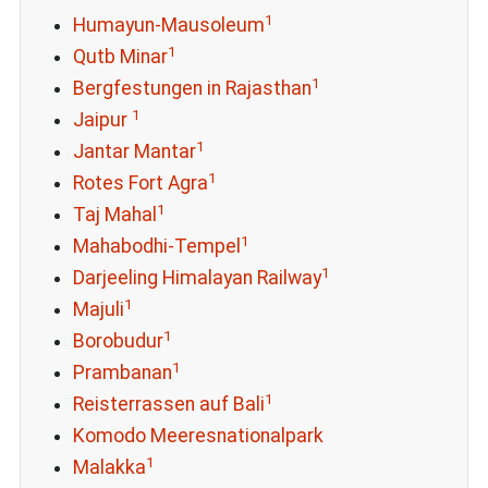
1
Humayun-Mausoleum
1
Qutb Minar
1
Bergfestungen in Rajasthan
1
Jaipur
1
Jantar Mantar
1
Rotes Fort Agra
1
Taj Mahal
1
Mahabodhi-Tempel
1
Darjeeling Himalayan Railway
1
Majuli
1
Borobudur
1
Prambanan
1
Reisterrassen auf Bali
Komodo Meeresnationalpark
1
Malakka