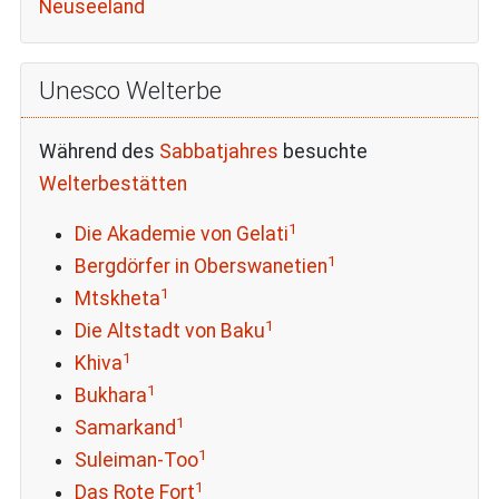
Neuseeland
Unesco Welterbe
Während des
Sabbatjahres
besuchte
Welterbestätten
1
Die Akademie von Gelati
1
Bergdörfer in Oberswanetien
1
Mtskheta
1
Die Altstadt von Baku
1
Khiva
1
Bukhara
1
Samarkand
1
Suleiman-Too
1
Das Rote Fort