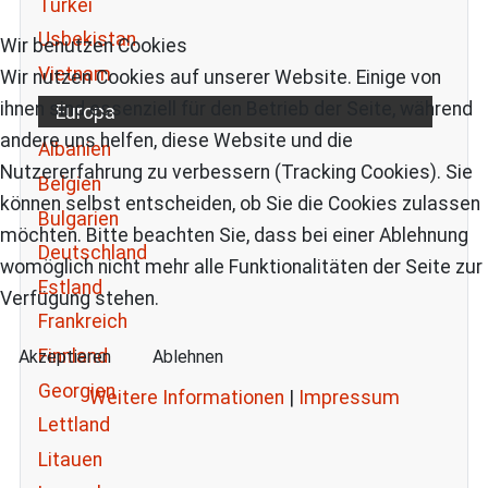
Türkei
Usbekistan
Wir benutzen Cookies
Vietnam
Wir nutzen Cookies auf unserer Website. Einige von
ihnen sind essenziell für den Betrieb der Seite, während
Europa
andere uns helfen, diese Website und die
Albanien
Nutzererfahrung zu verbessern (Tracking Cookies). Sie
Belgien
können selbst entscheiden, ob Sie die Cookies zulassen
Bulgarien
möchten. Bitte beachten Sie, dass bei einer Ablehnung
Deutschland
womöglich nicht mehr alle Funktionalitäten der Seite zur
Estland
Verfügung stehen.
Frankreich
Finnland
Akzeptieren
Ablehnen
Georgien
Weitere Informationen
|
Impressum
Lettland
Litauen