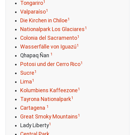
1
Tongariro
1
Valparaíso
1
Die Kirchen in Chiloe
1
Nationalpark Los Glaciares
1
Colonia del Sacramento
1
Wasserfälle von Iguazú
1
Qhapaq Ñan
1
Potosi und der Cerro Rico
1
Sucre
1
Lima
1
Kolumbiens Kaffeezone
1
Tayrona Nationalpark
1
Cartagena
1
Great Smoky Mountains
1
Lady Liberty
Central Park