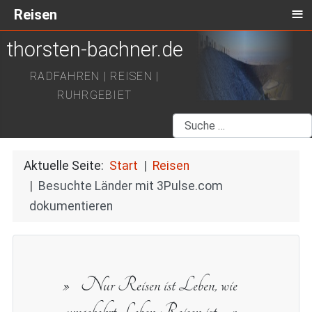
≡
Reisen
thorsten-bachner.de
RADFAHREN | REISEN |
RUHRGEBIET
Suchen
Aktuelle Seite:
Start
Reisen
Besuchte Länder mit 3Pulse.com
dokumentieren
Nur Reisen ist Leben, wie
umgekehrt Leben Reisen ist.