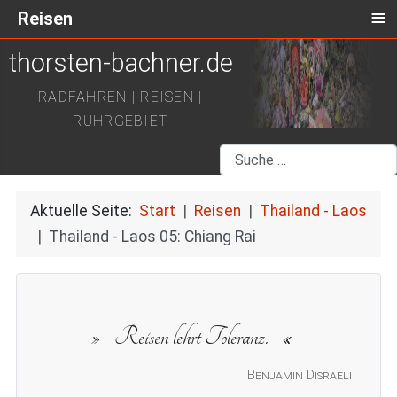
≡
Reisen
thorsten-bachner.de
RADFAHREN | REISEN |
RUHRGEBIET
Suchen
Aktuelle Seite:
Start
Reisen
Thailand - Laos
Thailand - Laos 05: Chiang Rai
Reisen lehrt Toleranz.
Benjamin Disraeli