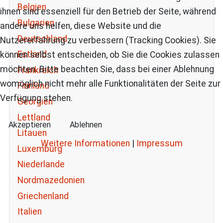
Belgien
ihnen sind essenziell für den Betrieb der Seite, während
Bulgarien
andere uns helfen, diese Website und die
Deutschland
Nutzererfahrung zu verbessern (Tracking Cookies). Sie
Estland
können selbst entscheiden, ob Sie die Cookies zulassen
möchten. Bitte beachten Sie, dass bei einer Ablehnung
Frankreich
womöglich nicht mehr alle Funktionalitäten der Seite zur
Finnland
Verfügung stehen.
Georgien
Lettland
Akzeptieren
Ablehnen
Litauen
Weitere Informationen
|
Impressum
Luxemburg
Niederlande
Nordmazedonien
Griechenland
Italien