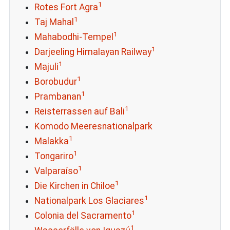
1
Rotes Fort Agra
1
Taj Mahal
1
Mahabodhi-Tempel
1
Darjeeling Himalayan Railway
1
Majuli
1
Borobudur
1
Prambanan
1
Reisterrassen auf Bali
Komodo Meeresnationalpark
1
Malakka
1
Tongariro
1
Valparaíso
1
Die Kirchen in Chiloe
1
Nationalpark Los Glaciares
1
Colonia del Sacramento
1