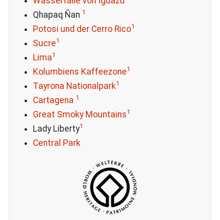
Wasserfälle von Iguazú
1
Qhapaq Ñan
1
Potosi und der Cerro Rico
1
Sucre
1
Lima
1
Kolumbiens Kaffeezone
1
Tayrona Nationalpark
1
Cartagena
1
Great Smoky Mountains
1
Lady Liberty
Central Park