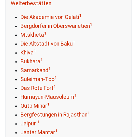
Welterbestätten
1
Die Akademie von Gelati
1
Bergdörfer in Oberswanetien
1
Mtskheta
1
Die Altstadt von Baku
1
Khiva
1
Bukhara
1
Samarkand
1
Suleiman-Too
1
Das Rote Fort
1
Humayun-Mausoleum
1
Qutb Minar
1
Bergfestungen in Rajasthan
1
Jaipur
1
Jantar Mantar