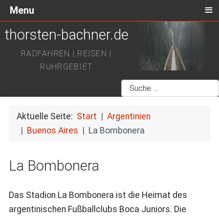
≡
Menu
thorsten-bachner.de
RADFAHREN | REISEN |
RUHRGEBIET
Suchen
Aktuelle Seite:
Start
Argentinien
Buenos Aires
La Bombonera
La Bombonera
Das Stadion La Bombonera ist die Heimat des
argentinischen Fußballclubs Boca Juniors. Die