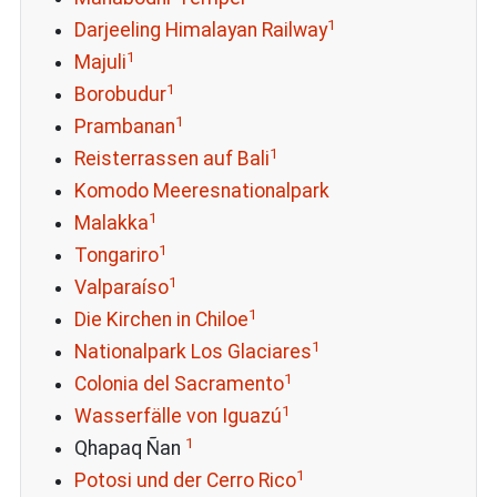
1
Darjeeling Himalayan Railway
1
Majuli
1
Borobudur
1
Prambanan
1
Reisterrassen auf Bali
Komodo Meeresnationalpark
1
Malakka
1
Tongariro
1
Valparaíso
1
Die Kirchen in Chiloe
1
Nationalpark Los Glaciares
1
Colonia del Sacramento
1
Wasserfälle von Iguazú
1
Qhapaq Ñan
1
Potosi und der Cerro Rico