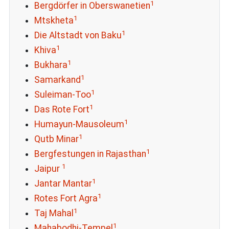
1
Bergdörfer in Oberswanetien
1
Mtskheta
1
Die Altstadt von Baku
1
Khiva
1
Bukhara
1
Samarkand
1
Suleiman-Too
1
Das Rote Fort
1
Humayun-Mausoleum
1
Qutb Minar
1
Bergfestungen in Rajasthan
1
Jaipur
1
Jantar Mantar
1
Rotes Fort Agra
1
Taj Mahal
1
Mahabodhi-Tempel