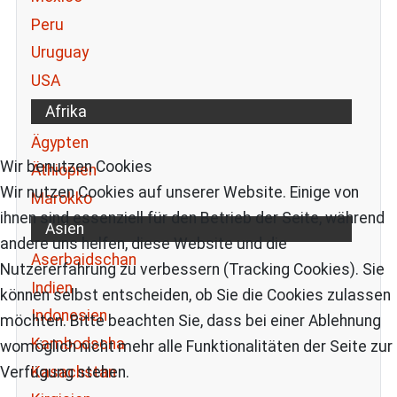
Peru
Uruguay
USA
Afrika
Ägypten
Wir benutzen Cookies
Äthiopien
Wir nutzen Cookies auf unserer Website. Einige von
Marokko
ihnen sind essenziell für den Betrieb der Seite, während
Asien
andere uns helfen, diese Website und die
Aserbaidschan
Nutzererfahrung zu verbessern (Tracking Cookies). Sie
Indien
können selbst entscheiden, ob Sie die Cookies zulassen
Indonesien
möchten. Bitte beachten Sie, dass bei einer Ablehnung
Kambodscha
womöglich nicht mehr alle Funktionalitäten der Seite zur
Kasachstan
Verfügung stehen.