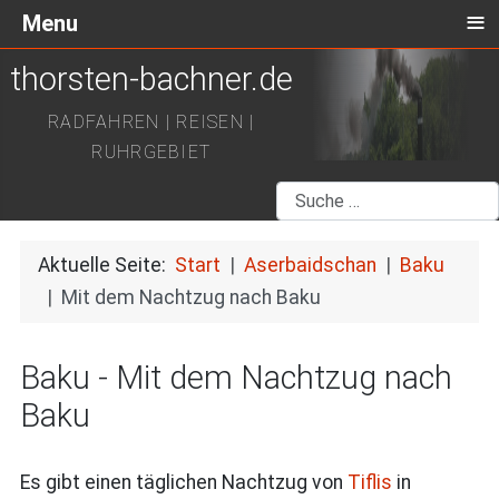
≡
Menu
thorsten-bachner.de
RADFAHREN | REISEN |
RUHRGEBIET
Suchen
Aktuelle Seite:
Start
Aserbaidschan
Baku
Mit dem Nachtzug nach Baku
Baku - Mit dem Nachtzug nach
Baku
Es gibt einen täglichen Nachtzug von
Tiflis
in