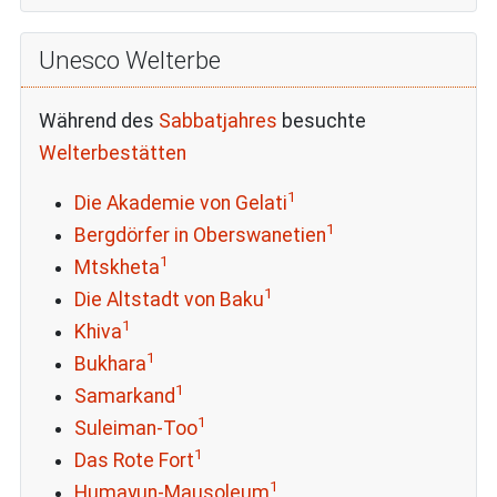
Unesco Welterbe
Während des
Sabbatjahres
besuchte
Welterbestätten
1
Die Akademie von Gelati
1
Bergdörfer in Oberswanetien
1
Mtskheta
1
Die Altstadt von Baku
1
Khiva
1
Bukhara
1
Samarkand
1
Suleiman-Too
1
Das Rote Fort
1
Humayun-Mausoleum