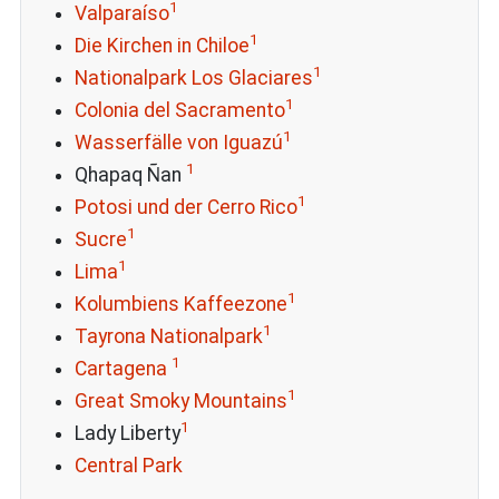
1
Valparaíso
1
Die Kirchen in Chiloe
1
Nationalpark Los Glaciares
1
Colonia del Sacramento
1
Wasserfälle von Iguazú
1
Qhapaq Ñan
1
Potosi und der Cerro Rico
1
Sucre
1
Lima
1
Kolumbiens Kaffeezone
1
Tayrona Nationalpark
1
Cartagena
1
Great Smoky Mountains
1
Lady Liberty
Central Park