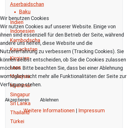
Aserbaidschan
Baku
Wir benutzen Cookies
Indien
Wir nutzen Cookies auf unserer Website. Einige von
Indonesien
ihnen sind essenziell für den Betrieb der Seite, während
Kambodscha
andere uns helfen, diese Website und die
Kasachstan
Nutzererfahrung zu verbessern (Tracking Cookies). Sie
Kirgisien
können selbst entscheiden, ob Sie die Cookies zulassen
Laos
möchten. Bitte beachten Sie, dass bei einer Ablehnung
Malaysia
womöglich nicht mehr alle Funktionalitäten der Seite zur
Verfügung stehen.
Myanmar
Singapur
Akzeptieren
Ablehnen
Sri Lanka
Weitere Informationen
|
Impressum
Thailand
Türkei