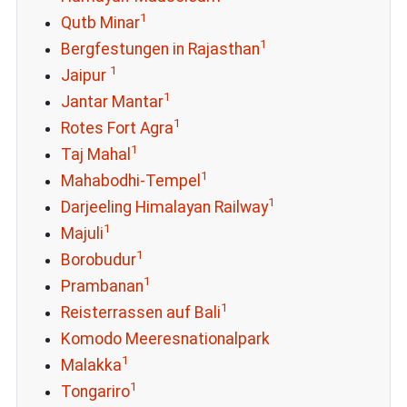
1
Qutb Minar
1
Bergfestungen in Rajasthan
1
Jaipur
1
Jantar Mantar
1
Rotes Fort Agra
1
Taj Mahal
1
Mahabodhi-Tempel
1
Darjeeling Himalayan Railway
1
Majuli
1
Borobudur
1
Prambanan
1
Reisterrassen auf Bali
Komodo Meeresnationalpark
1
Malakka
1
Tongariro