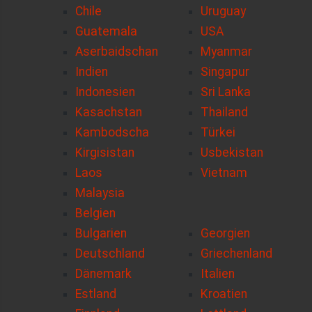
Chile
Uruguay
Guatemala
USA
Aserbaidschan
Myanmar
Indien
Singapur
Indonesien
Sri Lanka
Kasachstan
Thailand
Kambodscha
Türkei
Kirgisistan
Usbekistan
Laos
Vietnam
Malaysia
Belgien
Bulgarien
Georgien
Deutschland
Griechenland
Dänemark
Italien
Estland
Kroatien