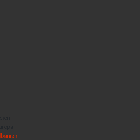
sien
uropa
lbanien