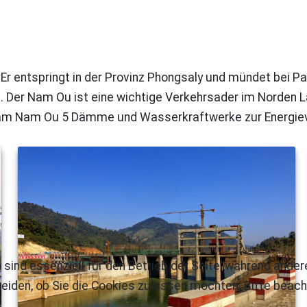
. Er entspringt in der Provinz Phongsaly und mündet bei 
er Nam Ou ist eine wichtige Verkehrsader im Norden Lao
 am Nam Ou 5 Dämme und Wasserkraftwerke zur Energiev
 sind essenziell für den Betrieb der Seite, während ande
eiden, ob Sie die Cookies zulassen möchten. Bitte beach