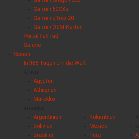
Garmin Oregon 650
Garmin 60CXs
Garmin eTrex 20
Garmin OSM-Karten
Portal:Fahrrad
Galerie
Reisen
In 365 Tagen um die Welt
Afrika
Ägypten
Äthiopien
Marokko
Amerika
Argentinien
Kolumbien
A
Bolivien
Mexico
E
Brasilien
Peru
A