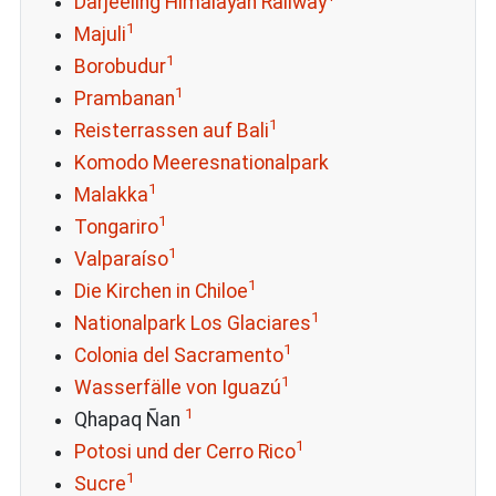
Darjeeling Himalayan Railway
1
Majuli
1
Borobudur
1
Prambanan
1
Reisterrassen auf Bali
Komodo Meeresnationalpark
1
Malakka
1
Tongariro
1
Valparaíso
1
Die Kirchen in Chiloe
1
Nationalpark Los Glaciares
1
Colonia del Sacramento
1
Wasserfälle von Iguazú
1
Qhapaq Ñan
1
Potosi und der Cerro Rico
1
Sucre