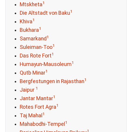
1
Mtskheta
1
Die Altstadt von Baku
1
Khiva
1
Bukhara
1
Samarkand
1
Suleiman-Too
1
Das Rote Fort
1
Humayun-Mausoleum
1
Qutb Minar
1
Bergfestungen in Rajasthan
1
Jaipur
1
Jantar Mantar
1
Rotes Fort Agra
1
Taj Mahal
1
Mahabodhi-Tempel
1