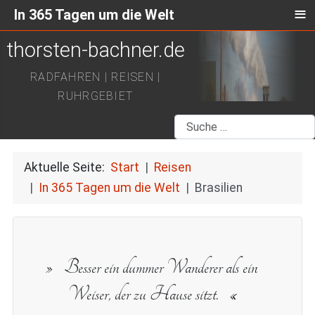
≡
In 365 Tagen um die Welt
thorsten-bachner.de
RADFAHREN | REISEN |
RUHRGEBIET
Suchen
Aktuelle Seite:
Start
Reisen
In 365 Tagen um die Welt
Brasilien
Besser ein dummer Wanderer als ein
Weiser, der zu Hause sitzt.