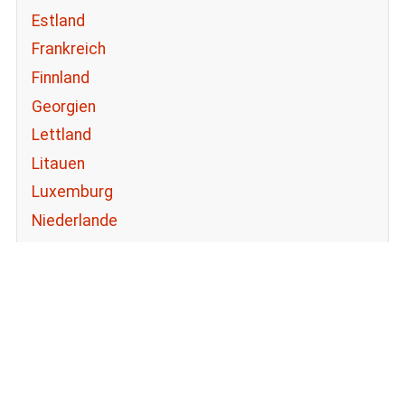
Estland
Frankreich
Finnland
Georgien
Lettland
Litauen
Luxemburg
Niederlande
Nordmazedonien
Griechenland
Italien
Kroatien
Portugal
Österreich