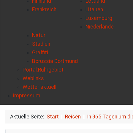
Finnland
Lettland
Frankreich
Litauen
Luxemburg
Niederlande
Natur
Stadien
Graffiti
Borussia Dortmund
Portal:Ruhrgebiet
Weblinks
Wetter aktuell
impressum
Aktuelle Seite:
Start
Reisen
In 365 Tagen um di