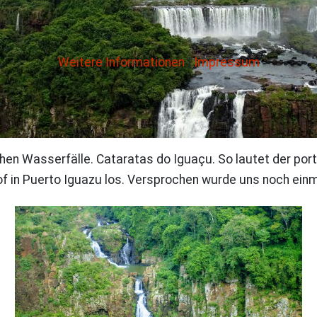
Weitere Informationen
|
Impressum
n Wasserfälle. Cataratas do Iguaçu. So lautet der port
 in Puerto Iguazu los. Versprochen wurde uns noch einma