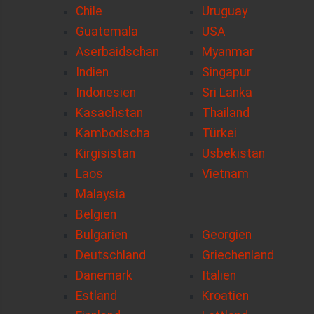
Chile
Uruguay
Guatemala
USA
Aserbaidschan
Myanmar
Indien
Singapur
Indonesien
Sri Lanka
Kasachstan
Thailand
Kambodscha
Türkei
Kirgisistan
Usbekistan
Laos
Vietnam
Malaysia
Belgien
Bulgarien
Georgien
Deutschland
Griechenland
Dänemark
Italien
Estland
Kroatien