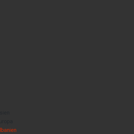
sien
uropa
lbanien