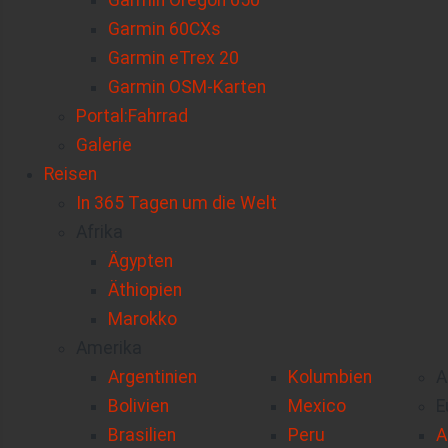
Garmin Oregon 650
Garmin 60CXs
Garmin eTrex 20
Garmin OSM-Karten
Portal:Fahrrad
Galerie
Reisen
In 365 Tagen um die Welt
Afrika
Ägypten
Äthiopien
Marokko
Amerika
Argentinien
Kolumbien
A
Bolivien
Mexico
E
Brasilien
Peru
A