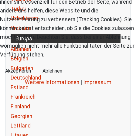
ihnen sind essenziell für den Betrieb der Seite, während
Türkei
andere uns helfen, diese Website und die
Usbekistan
Nutzererfahrung zu verbessern (Tracking Cookies). Sie
Vietnam
können selbst entscheiden, ob Sie die Cookies zulassen
möchten. Bitte beachten Sie, dass bei einer Ablehnung
Europa
womöglich nicht mehr alle Funktionalitäten der Seite zur
Albanien
Verfügung stehen.
Belgien
Bulgarien
Akzeptieren
Ablehnen
Deutschland
Weitere Informationen
|
Impressum
Estland
Frankreich
Finnland
Georgien
Lettland
Litauen