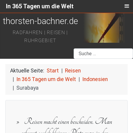
≡
In 365 Tagen um die Welt
thorsten-bachner.de
RADFAHREN | REISEN |
RUHRGEBIET
Suchen
Aktuelle Seite:
Start
Reisen
In 365 Tagen um die Welt
Indonesien
Surabaya
Reisen macht einen bescheiden. Man
erkennt, welch kleinen Platz man in der