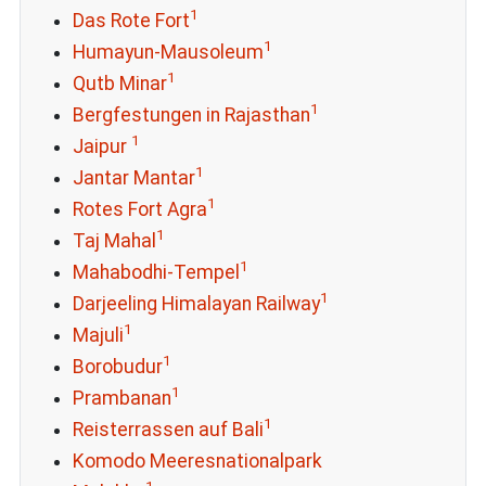
1
Das Rote Fort
1
Humayun-Mausoleum
1
Qutb Minar
1
Bergfestungen in Rajasthan
1
Jaipur
1
Jantar Mantar
1
Rotes Fort Agra
1
Taj Mahal
1
Mahabodhi-Tempel
1
Darjeeling Himalayan Railway
1
Majuli
1
Borobudur
1
Prambanan
1
Reisterrassen auf Bali
Komodo Meeresnationalpark