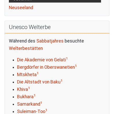
Neuseeland
Unesco Welterbe
Während des
Sabbatjahres
besuchte
Welterbestätten
1
Die Akademie von Gelati
1
Bergdörfer in Oberswanetien
1
Mtskheta
1
Die Altstadt von Baku
1
Khiva
1
Bukhara
1
Samarkand
1
Suleiman-Too