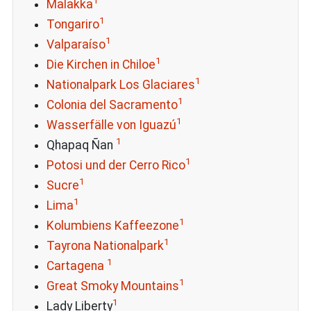
1
Malakka
1
Tongariro
1
Valparaíso
1
Die Kirchen in Chiloe
1
Nationalpark Los Glaciares
1
Colonia del Sacramento
1
Wasserfälle von Iguazú
1
Qhapaq Ñan
1
Potosi und der Cerro Rico
1
Sucre
1
Lima
1
Kolumbiens Kaffeezone
1
Tayrona Nationalpark
1
Cartagena
1
Great Smoky Mountains
1
Lady Liberty