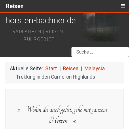
≡
Reisen
thorsten-bachner.de
RADFAHREN | REISEN |
RUHRGEBIET
Suchen
Aktuelle Seite:
Start
Reisen
Malaysia
Trekking in den Cameron Highlands
Wohin du auch gehst, gehe mit ganzem
Herzen.